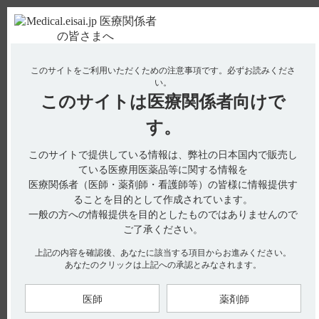
ＰＣ版
お電話はこちら
このサイトをご利用いただくための注意事項です。
必ずお読みくださ
使用期限検索
Drug Information
い。
このサイトは
医療関係者向けで
No : 3150
【メチコバール・錠・細粒】 製品名の由来につ
す。
いて教えてください。
このサイトで提供している情報は、弊社の日本国内で販売し
【メチコバール・錠・細粒】
ている医療用医薬品等に関する情報を
医療関係者（医師・薬剤師・看護師等）の皆様に情報提供す
製品名の由来について教えてください。
ることを目的として作成されています。
一般の方への情報提供を目的としたものではありませんので
ご了承ください。
インタビューフォームには、製品名の由来に関する以下の記載
上記の内容を確認後、あなたに該当する項目からお進みください。
があります。
あなたのクリックは上記への承認とみなされます。
■名称の由来（引用1）
有効成分であるメコバラミンより名づけた。
医師
薬剤師