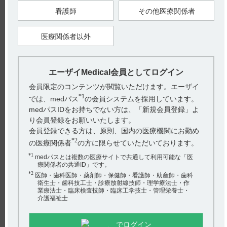
【引用】
1）メチコバール錠250μg・錠500μg・細粒0.1％インタビューフ
看護師
その他医療関係者
ォーム 2024年4月改訂（第7版） II．名称に関する項目 1．販売
名 (3）名称の由来
医療関係者以外
【更新年月】
2025年3月
エーザイMedical会員としてログイン
戻る
会員限定のコンテンツが閲覧いただけます。エーザイ
*1
では、medパス
の会員システムを採用しています。
medパスIDをお持ちでない方は、「新規会員登録」よ
関連するQ&A
り会員登録をお願いいたします。
会員登録できる方は、原則、国内の医療機関にお勤め
【サイレース・注射】 用法及び用量や投与時の注意事項
*2
の医療関係者
の方に限らせていただいております。
について教えてください。
*1
medパスとは複数の医療サイトで共通して利用可能な「医
【テラプチク】 保管方法について教えてください。
療関係者の共通ID」です。
*2
医師・歯科医師・薬剤師・保健師・看護師・助産師・歯科
【メチコバール・錠・細粒】 胃切除・胃全摘された患者
衛生士・歯科技工士・診療放射線技師・理学療法士・作
業療法士・臨床検査技師・臨床工学技士・管理栄養士・
に投与できますか？
介護福祉士
【ベサコリン】 高齢者への投与について教えてくださ
アンケート:ご意見をお聞かせください
い。
でログイン