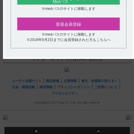
(選択してください)
【メチコバール・錠・細粒】 承認条件（使用成績調査や
※medパスのサイトに移動します
RMPなど）はありますか？
送信する
新規会員登録
hhcホットライン
※medパスのサイトに移動します
※2018年9月2日までに会員登録された方もこちらへ
(平日9時〜18時 土日・祝日9時〜17時)
フリーダイヤル
0120-419-497
インターネットでのお問い合わせ
エーザイ企業サイト
製品情報
企業情報
株主・投資家の皆さまへ
社会・環境活動
採用情報
プライバシーポリシー
ご利用について
アクセシビリティ
Copyright(C) 2017 Eisai Co., Ltd. All rights reserved.