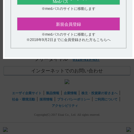
【メチコバール・注射】 作用機序について教えてくださ
アンケート:ご意見をお聞かせください
※medパスのサイトに移動します
い。
(選択してください)
【メチコバール・注射】 臨床成績について教えてくださ
新規会員登録
い。
送信する
※medパスのサイトに移動します
※2018年9月2日までに会員登録された方もこちらへ
hhcホットライン
(平日9時〜18時 土日・祝日9時〜17時)
フリーダイヤル
0120-419-497
インターネットでのお問い合わせ
エーザイ企業サイト
製品情報
企業情報
株主・投資家の皆さまへ
社会・環境活動
採用情報
プライバシーポリシー
ご利用について
アクセシビリティ
Copyright(C) 2017 Eisai Co., Ltd. All rights reserved.