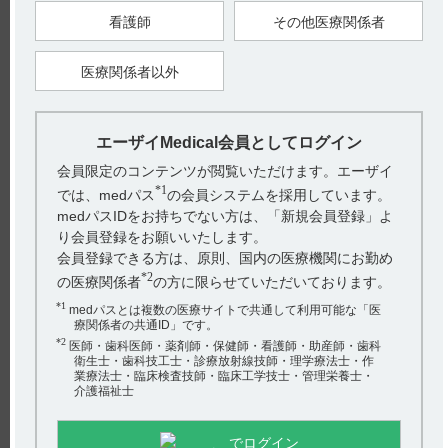
【引用】
看護師
その他医療関係者
1）メチコバール注射液500μg電子添文 2023年4月改訂（第1
版） 貯法
2）メチコバール注射液500μg電子添文 2023年4月改訂（第1
医療関係者以外
版） 20．取扱い上の注意
【更新年月】
2025年4月
エーザイMedical会員としてログイン
会員限定のコンテンツが閲覧いただけます。エーザイ
*1
では、medパス
の会員システムを採用しています。
戻る
medパスIDをお持ちでない方は、「新規会員登録」よ
り会員登録をお願いいたします。
会員登録できる方は、原則、国内の医療機関にお勤め
関連するQ&A
*2
の医療関係者
の方に限らせていただいております。
【クリアクター】 他剤との配合変化に関する情報はあり
*1
medパスとは複数の医療サイトで共通して利用可能な「医
療関係者の共通ID」です。
ますか？
*2
医師・歯科医師・薬剤師・保健師・看護師・助産師・歯科
衛生士・歯科技工士・診療放射線技師・理学療法士・作
【タンボコール錠・細粒】 簡易懸濁法に関する情報はあ
業療法士・臨床検査技師・臨床工学技士・管理栄養士・
りますか？
介護福祉士
【メチコバール・注射】 包装について教えてください。
でログイン