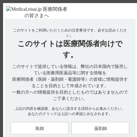
ＰＣ版
お電話はこちら
このサイトをご利用いただくための注意事項です。
必ずお読みくださ
使用期限検索
Drug Information
い。
このサイトは
医療関係者向けで
No : 3121
【メチコバール・注射】 保管方法について教え
す。
てください。
このサイトで提供している情報は、弊社の日本国内で販売し
ている医療用医薬品等に関する情報を
医療関係者（医師・薬剤師・看護師等）の皆様に情報提供す
電子添文には、保管方法に関する以下の記載があります。
ることを目的として作成されています。
一般の方への情報提供を目的としたものではありませんので
貯法：室温保存（引用1）
ご了承ください。
20．取扱い上の注意（引用2）
上記の内容を確認後、あなたに該当する項目からお進みください。
20．1 LPEパック（Light Protect Easy open pack）の状態で保存
すること。
あなたのクリックは上記への承認とみなされます。
アンプルのままでは、光で分解し、含量が低下する。
20．2 本剤は、保管中の品質の安定性確保のためLPEパックを
使用しているので、使用直前にLPEパックから取り出すこと。
医師
薬剤師