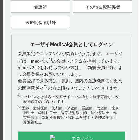
の利用促進とともに核酸代謝にも関与し、コバマミドに比して
看護師
その他医療関係者
核酸・蛋白の合成を促進する（ラット）。（引用2、3、4）
18．3 軸索内輸送、軸索再生の促進
医療関係者以外
ストレプトゾトシン投与による実験的糖尿病ラットの坐骨神経
細胞で、軸索の骨格蛋白の輸送を正常化し、アドリアマイシ
ン、アクリルアミド、ビンクリスチンによる薬物性神経障害
（ラット、ウサギ）及び軸索変性モデルマウス、自然発症糖尿
病ラットの神経障害に対して、神経病理学的、電気生理学的に
エーザイMedical会員としてログイン
変性神経の出現を抑制する。（引用5、6、7、8、9、10）
会員限定のコンテンツが閲覧いただけます。エーザイ
18．4 髄鞘形成（リン脂質合成）の促進
*1
では、medパス
の会員システムを採用しています。
髄鞘の構成成分であるレシチンの合成を促進し、培養神経組織
でコバマミドに比して神経線維の髄鞘形成率を高める（ラッ
medパスIDをお持ちでない方は、「新規会員登録」よ
ト）。（引用11、12）
り会員登録をお願いいたします。
会員登録できる方は、原則、国内の医療機関にお勤め
18．5 シナプス伝達の遅延、神経伝達物質の減少を回復
*2
挫滅した坐骨神経で、神経線維の興奮性を高めることにより、
の医療関係者
の方に限らせていただいております。
終板電位の誘発を早期に回復する（ラット）。また、コリン欠
*1
乏食ラットで低下した脳内アセチルコリン量を正常化する。
medパスとは複数の医療サイトで共通して利用可能な「医
（引用13、14）
療関係者の共通ID」です。
*2
医師・歯科医師・薬剤師・保健師・看護師・助産師・歯科
18．6 赤芽球の成熟・分裂を促進し、貧血の血液像を改善
衛生士・歯科技工士・診療放射線技師・理学療法士・作
ビタミンB
欠乏によって、特異な巨赤芽球性貧血が出現する
業療法士・臨床検査技師・臨床工学技士・管理栄養士・
12
介護福祉士
ことはよく知られている。メコバラミンは骨髄中の核酸合成を
促進し、赤芽球の成熟・分裂を促進し、赤芽球の産生を増加さ
せる。
ビタミンB
欠乏ラットに対し本剤を投与することによって、
12
でログイン