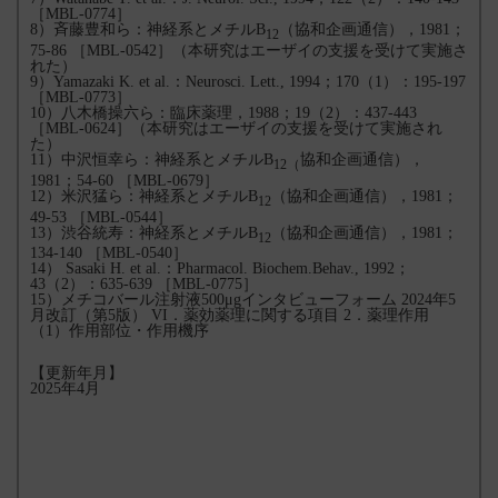
［MBL-0774］
8）斉藤豊和ら：神経系とメチルB
（協和企画通信），1981；
12
75-86 ［MBL-0542］（本研究はエーザイの支援を受けて実施さ
れた）
9）Yamazaki K. et al.：Neurosci. Lett., 1994；170（1）：195-197
［MBL-0773］
10）八木橋操六ら：臨床薬理，1988；19（2）：437-443
［MBL-0624］（本研究はエーザイの支援を受けて実施され
た）
11）中沢恒幸ら：神経系とメチルB
協和企画通信），
12（
1981；54-60 ［MBL-0679］
12）米沢猛ら：神経系とメチルB
（協和企画通信），1981；
12
49-53 ［MBL-0544］
13）渋谷統寿：神経系とメチルB
（協和企画通信），1981；
12
134-140 ［MBL-0540］
14） Sasaki H. et al.：Pharmacol. Biochem.Behav., 1992；
43（2）：635-639 ［MBL-0775］
15）メチコバール注射液500μgインタビューフォーム 2024年5
月改訂（第5版） VI．薬効薬理に関する項目 2．薬理作用
（1）作用部位・作用機序
【更新年月】
2025年4月