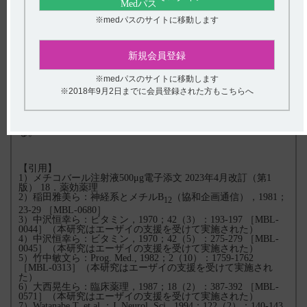
赤血球数、ヘモグロビン、ヘマトクリット値の低下を速やかに
回復させる。
※medパスのサイトに移動します
【関連情報】
インタビューフォームには、作用部位に関する以下の記載があ
新規会員登録
ります。
※medパスのサイトに移動します
■作用部位（引用15）
※2018年9月2日までに会員登録された方もこちらへ
物質が神経組織へ移行するためには、脳血管関門を通過する必
要がある。本薬は、その脳血管関門を通過して神経細胞内小器
官へよく移行する。
また、血清中にメコバラミンとして存在し、赤芽球に作用す
る。
【引用】
1）メチコバール注射液500μg電子添文 2023年4月改訂（第1
版） 18．薬効薬理
2）稲田雅美ら：神経系とメチルB
（協和企画通信），1981；
12
23-29 ［MBL-0680］
3）中沢恒幸ら：ビタミン，1970；42（3）：193-197 ［MBL-
0044］（本研究はエーザイの支援を受けて実施された）
4）中沢恒幸ら：ビタミン，1970；42（5）：275-279 ［MBL-
0045］（本研究はエーザイの支援を受けて実施された）
5）竹中敏文ら：Prog. Med., 1982；2（10）：1759-1762
［MBL-0313］（本研究はエーザイの支援を受けて実施され
た）
6）大西晃生ら：臨床薬理，1987；18（2）：387-392 ［MBL-
0571］（本研究はエーザイの支援を受けて実施された）
7）Watanabe T. et al.：J. Neurol. Sci., 1994；122（2）：140-143