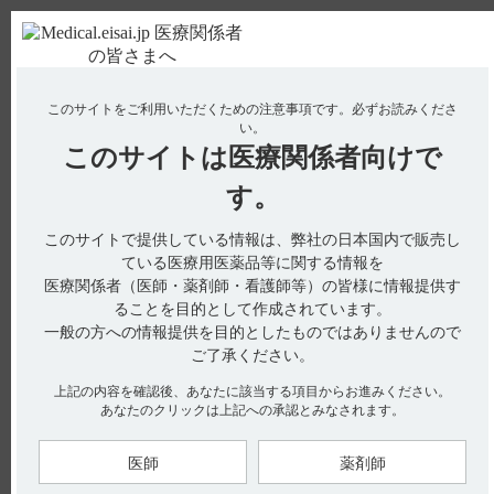
ＰＣ版
お電話はこちら
このサイトをご利用いただくための注意事項です。
必ずお読みくださ
使用期限検索
Drug Information
い。
このサイトは
医療関係者向けで
No : 3114
【メチコバール・注射】 作用機序について教え
す。
てください。
このサイトで提供している情報は、弊社の日本国内で販売し
ている医療用医薬品等に関する情報を
医療関係者（医師・薬剤師・看護師等）の皆様に情報提供す
電子添文には、作用機序に関する以下の記載があります。
ることを目的として作成されています。
一般の方への情報提供を目的としたものではありませんので
18．薬効薬理（引用1）
18．1 作用機序
ご了承ください。
メコバラミンは生体内補酵素型ビタミンB
の1種であり、ホモ
12
システインからメチオニンを合成するメチオニン合成酵素の補
上記の内容を確認後、あなたに該当する項目からお進みください。
酵素として働き、メチル基転位反応に重要な役割を果たす。
あなたのクリックは上記への承認とみなされます。
18．2 神経細胞内小器官へよく移行し、核酸・蛋白合成を促進
シアノコバラミンに比し、神経細胞内小器官への移行がよい
医師
薬剤師
（ラット）。また、脳由来細胞・脊髄神経細胞の実験系で、デ
オキシウリジンからチミジンへの合成系に関与し、貯蔵型葉酸