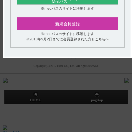
(平日9時〜18時 土日・祝日9時〜17時)
※medパスのサイトに移動します
フリーダイヤル
0120-419-497
インターネットでのお問い合わせ
新規会員登録
※medパスのサイトに移動します
※2018年9月2日までに会員登録された方もこちらへ
エーザイ企業サイト
製品情報
企業情報
株主・投資家の皆さまへ
社会・環境活動
採用情報
プライバシーポリシー
ご利用について
アクセシビリティ
Copyright(C) 2017 Eisai Co., Ltd. All rights reserved.
HOME
pagetop