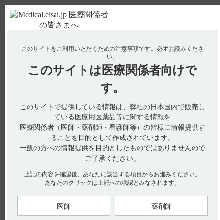
ＰＣ版
お電話はこちら
このサイトをご利用いただくための注意事項です。
必ずお読みくださ
使用期限検索
Drug Information
い。
このサイトは
医療関係者向けで
No : 3096
【メチコバール・注射】 高齢者への投与に関す
す。
る注意事項について教えてください。
このサイトで提供している情報は、弊社の日本国内で販売し
ている医療用医薬品等に関する情報を
医療関係者（医師・薬剤師・看護師等）の皆様に情報提供す
電子添文には、高齢者への投与に関する注意事項は設定されて
ることを目的として作成されています。
いません。（引用1）
一般の方への情報提供を目的としたものではありませんので
ご了承ください。
【引用】
1）メチコバール注射液500μg電子添文 2023年4月改訂（第1
上記の内容を確認後、あなたに該当する項目からお進みください。
版）
あなたのクリックは上記への承認とみなされます。
【更新年月】
2025年3月
医師
薬剤師