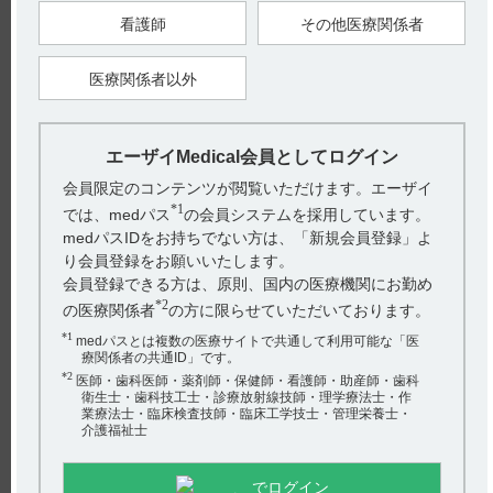
看護師
その他医療関係者
戻る
医療関係者以外
関連するQ&A
エーザイMedical会員としてログイン
【レケンビ】 いつまで投与し続けるものでしょうか。投
与中に認知機能が低下したら中断するのでしょうか。
会員限定のコンテンツが閲覧いただけます。エーザイ
*1
では、medパス
の会員システムを採用しています。
【メチコバール・注射】 規制区分について教えてくださ
medパスIDをお持ちでない方は、「新規会員登録」よ
い。
り会員登録をお願いいたします。
会員登録できる方は、原則、国内の医療機関にお勤め
【ケーワン】 粉砕投与に関する情報はありますか？
*2
の医療関係者
の方に限らせていただいております。
【コスパノン】 警告とその設定理由について教えてくだ
アンケート:ご意見をお聞かせください
*1
medパスとは複数の医療サイトで共通して利用可能な「医
さい。
療関係者の共通ID」です。
(選択してください)
*2
医師・歯科医師・薬剤師・保健師・看護師・助産師・歯科
【メチコバール・錠・細粒】 飲み忘れた場合の対応は?
衛生士・歯科技工士・診療放射線技師・理学療法士・作
業療法士・臨床検査技師・臨床工学技士・管理栄養士・
送信する
介護福祉士
hhcホットライン
でログイン