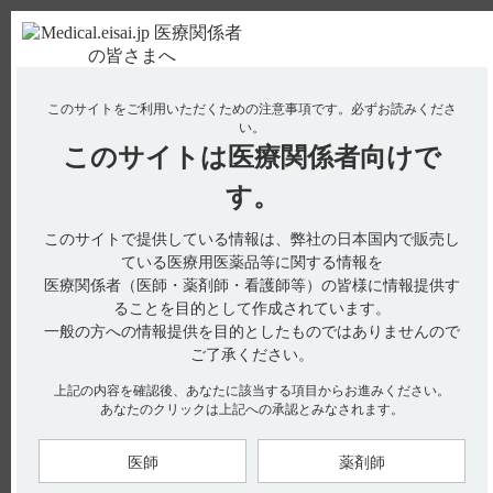
ＰＣ版
お電話はこちら
このサイトをご利用いただくための注意事項です。
必ずお読みくださ
使用期限検索
Drug Information
い。
このサイトは
医療関係者向けで
No : 3089
【メチコバール・注射】 着色剤は使用している
す。
か教えてください。
このサイトで提供している情報は、弊社の日本国内で販売し
【メチコバール・注射】
ている医療用医薬品等に関する情報を
医療関係者（医師・薬剤師・看護師等）の皆様に情報提供す
着色剤は使用しているか教えてください。
ることを目的として作成されています。
一般の方への情報提供を目的としたものではありませんので
ご了承ください。
メチコバール注射液には着色料は使用していません。
上記の内容を確認後、あなたに該当する項目からお進みください。
あなたのクリックは上記への承認とみなされます。
3．組成・性状
3．1 組成（引用1）
医師
薬剤師