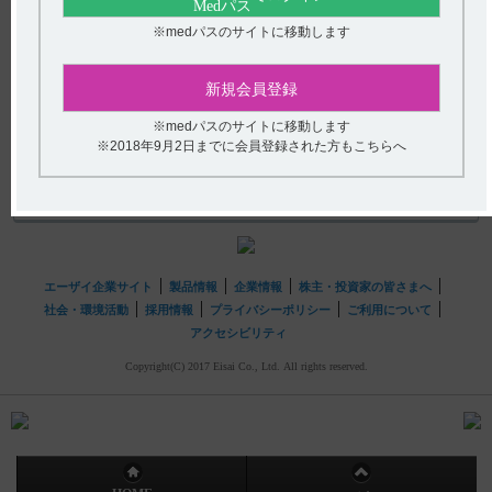
(選択してください)
【メチコバール・錠・細粒】 発現率の高い主な副作用を
※medパスのサイトに移動します
教えてください。
送信する
新規会員登録
hhcホットライン
※medパスのサイトに移動します
(平日9時〜18時 土日・祝日9時〜17時)
※2018年9月2日までに会員登録された方もこちらへ
フリーダイヤル
0120-419-497
インターネットでのお問い合わせ
エーザイ企業サイト
製品情報
企業情報
株主・投資家の皆さまへ
社会・環境活動
採用情報
プライバシーポリシー
ご利用について
アクセシビリティ
Copyright(C) 2017 Eisai Co., Ltd. All rights reserved.