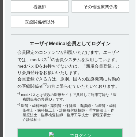
【引用】
看護師
その他医療関係者
1）メチコバール注射液500μg電子添文 2023年4月改訂（第1
版） 3．組成・性状 3．1組成
【更新年月】
医療関係者以外
2024年11月
エーザイMedical会員としてログイン
戻る
会員限定のコンテンツが閲覧いただけます。エーザイ
*1
では、medパス
の会員システムを採用しています。
medパスIDをお持ちでない方は、「新規会員登録」よ
関連するQ&A
り会員登録をお願いいたします。
【レケンビ】 有効性、安全性は年齢の影響を受けます
会員登録できる方は、原則、国内の医療機関にお勤め
か？
*2
の医療関係者
の方に限らせていただいております。
*1
medパスとは複数の医療サイトで共通して利用可能な「医
【スピロピタン】 副作用について教えてください。
療関係者の共通ID」です。
*2
医師・歯科医師・薬剤師・保健師・看護師・助産師・歯科
【サイレース・注射】 授乳婦への投与に関する注意事項
衛生士・歯科技工士・診療放射線技師・理学療法士・作
について教えてください。
業療法士・臨床検査技師・臨床工学技士・管理栄養士・
介護福祉士
【タンボコール・錠・細粒】 過量服用時の対処法につい
アンケート:ご意見をお聞かせください
て教えてください。
でログイン