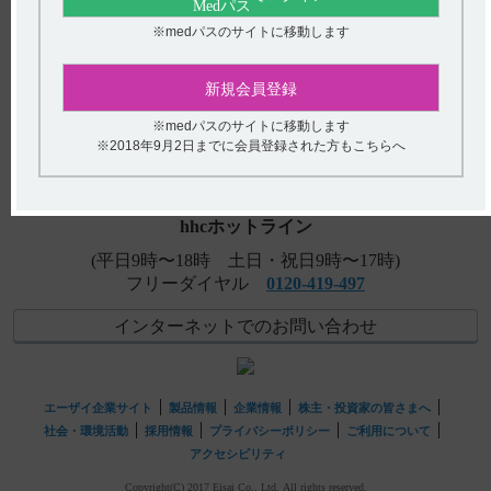
※medパスのサイトに移動します
【メチコバール・注射】 承認条件（使用成績調査やRMP
など）はありますか？
アンケート:ご意見をお聞かせください
新規会員登録
【レケンビ】 電子添文の適用上の注意に「蛋白結合性の
低い0.2又は0.22ミクロンのインラインフィルターを通して
(選択してください)
※medパスのサイトに移動します
※2018年9月2日までに会員登録された方もこちらへ
投...
送信する
【ニトロール・注・シリンジ・点滴静注バッグ】 重要な
基本的注意について、教えてください。
hhcホットライン
(平日9時〜18時 土日・祝日9時〜17時)
フリーダイヤル
0120-419-497
インターネットでのお問い合わせ
エーザイ企業サイト
製品情報
企業情報
株主・投資家の皆さまへ
社会・環境活動
採用情報
プライバシーポリシー
ご利用について
アクセシビリティ
Copyright(C) 2017 Eisai Co., Ltd. All rights reserved.