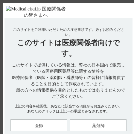
ＰＣ版
お電話はこちら
このサイトをご利用いただくための注意事項です。
必ずお読みくださ
使用期限検索
Drug Information
い。
このサイトは
医療関係者向けで
No : 3088
【メチコバール・注射】 有効成分、規格の種
す。
類、製剤の性状、添加剤などを教えてください。
このサイトで提供している情報は、弊社の日本国内で販売し
【メチコバール・注射】
ている医療用医薬品等に関する情報を
医療関係者（医師・薬剤師・看護師等）の皆様に情報提供す
有効成分、規格の種類、製剤の性状、添加剤などを教えてくだ
ることを目的として作成されています。
さい。
一般の方への情報提供を目的としたものではありませんので
ご了承ください。
上記の内容を確認後、あなたに該当する項目からお進みください。
あなたのクリックは上記への承認とみなされます。
電子添文には、組成（有効成分・添加剤）、性状などに関する
以下の記載があります。
3．組成・性状（引用1）
医師
薬剤師
3．1 組成