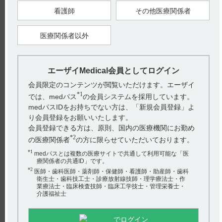
看護師
その他医療関係者
3．2 製剤の性状
医療関係者以外
【引用】
1）メチコバール注射液500μg電子添文 2023年4月改訂（第1
版） 3．組成・性状
エーザイMedical会員としてログイン
【更新年月】
2024年11月
会員限定のコンテンツが閲覧いただけます。エーザイ
*1
では、medパス
の会員システムを採用しています。
medパスIDをお持ちでない方は、「新規会員登録」よ
り会員登録をお願いいたします。
会員登録できる方は、原則、国内の医療機関にお勤め
戻る
*2
の医療関係者
の方に限らせていただいております。
*1
medパスとは複数の医療サイトで共通して利用可能な「医
療関係者の共通ID」です。
関連するQ&A
*2
医師・歯科医師・薬剤師・保健師・看護師・助産師・歯科
衛生士・歯科技工士・診療放射線技師・理学療法士・作
【メチコバール・注射】 用法及び用量や投与時の注意事
業療法士・臨床検査技師・臨床工学技士・管理栄養士・
項について教えてください。
介護福祉士
【エラスチーム】 特定の背景を有する患者に関する注意
でログイン
事項について教えてください。