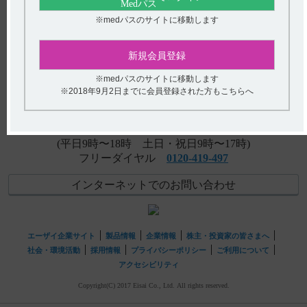
い。
※medパスのサイトに移動します
【アクトネル】 授乳婦への投与に関する注意事項につい
アンケート:ご意見をお聞かせください
て教えてください。
新規会員登録
(選択してください)
【インフリー】 簡易懸濁法に関する情報はありますか？
※medパスのサイトに移動します
※2018年9月2日までに会員登録された方もこちらへ
送信する
hhcホットライン
(平日9時〜18時 土日・祝日9時〜17時)
フリーダイヤル
0120-419-497
インターネットでのお問い合わせ
エーザイ企業サイト
製品情報
企業情報
株主・投資家の皆さまへ
社会・環境活動
採用情報
プライバシーポリシー
ご利用について
アクセシビリティ
Copyright(C) 2017 Eisai Co., Ltd. All rights reserved.