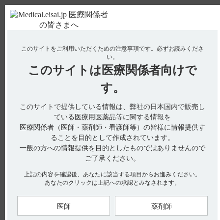
ＰＣ版
お電話はこちら
このサイトをご利用いただくための注意事項です。
必ずお読みくださ
使用期限検索
Drug Information
い。
このサイトは
医療関係者向けで
No : 2891
【アクトネル】 有効期間について教えてくださ
す。
い。
このサイトで提供している情報は、弊社の日本国内で販売し
ている医療用医薬品等に関する情報を
医療関係者（医師・薬剤師・看護師等）の皆様に情報提供す
［アクトネル錠2.5mg・アクトネル錠17.5mg・アクトネル錠
ることを目的として作成されています。
75mg・共通］
一般の方への情報提供を目的としたものではありませんので
電子添文には有効期間に関して以下の記載があります。
ご了承ください。
上記の内容を確認後、あなたに該当する項目からお進みください。
有効期間：5年（引用１、2、3）
あなたのクリックは上記への承認とみなされます。
※アクトネル錠の使用期限のご確認につきましては、hhcホッ
トライン（0120-419-497）までお問い合わせください。
医師
薬剤師
使用期限検索サイトはこちら