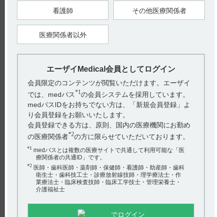
看護師
その他医療関係者
【引用】
1）アクトネル錠2.5mg電子添文 2024年3月改訂（第5版） 有効
期間
医療関係者以外
2）アクトネル錠17.5mg電子添文 2024年3月改訂（第4版） 有効
期間
3）アクトネル錠75mg電子添文 2025年3月改訂（第5版） 有効
期間
エーザイMedical会員としてログイン
【更新年月】
2025年6月
会員限定のコンテンツが閲覧いただけます。エーザイ
*1
では、medパス
の会員システムを採用しています。
medパスIDをお持ちでない方は、「新規会員登録」よ
戻る
り会員登録をお願いいたします。
会員登録できる方は、原則、国内の医療機関にお勤め
*2
の医療関係者
の方に限らせていただいております。
関連するQ&A
*1
medパスとは複数の医療サイトで共通して利用可能な「医
療関係者の共通ID」です。
【ハイコバール】 使用期限は何年ですか？
*2
医師・歯科医師・薬剤師・保健師・看護師・助産師・歯科
衛生士・歯科技工士・診療放射線技師・理学療法士・作
【ネオフィリン・注・注PL・注点滴用バッグ】 臨床成績
業療法士・臨床検査技師・臨床工学技士・管理栄養士・
介護福祉士
について教えてください。
【アクトネル錠75mg】 臨床成績について教えてくださ
でログイン