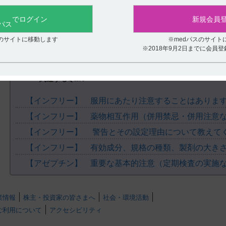
役に立たなかった
でログイン
新規会員
スのサイトに移動します
※medパスのサイト
※2018年9月2日までに会員
関連するQ&A
【インフリー】 服用にあたり注意することはありま
【インフリー】 薬物相互作用（併用禁忌・併用注意
【インフリー】 警告とその設定理由について教えて
業情報
株主・投資家の皆さまへ
社会・環境活動
ご利用について
アクセシビリティ
.