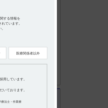
ル［10カプセル（PTP）×100、乾燥剤入
PTP）×10］、1,000カプセル［10カプ
関する情報を
されています。
い。
者
医療関係者以外
改訂（第1版） 22．包装
採用しています。
2023年1月改訂（第8版） IV．製剤に
だいております。
学療法士・作業療