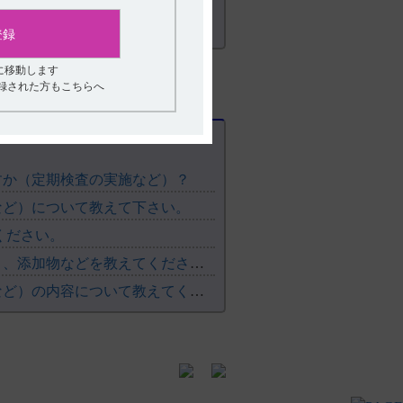
登録
に移動します
登録された方もこちらへ
すか（定期検査の実施など）？
など）について教えて下さい。
ください。
【インフリー】 有効成分、規格の種類、製剤の大きさ、添加物などを教えてください。
【アゼプチン】 重要な基本的注意（定期検査の実施など）の内容について教えてください。