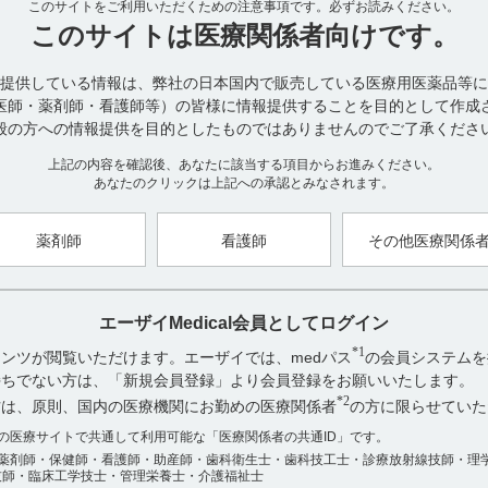
このサイトをご利用いただくための注意事項です。
100カプセル［10カプセル（PTP）×10、乾燥剤入り］、1,000カプセ
必ずお読みください。
り］
このサイトは
医療関係者向けです。
＜インフリーSカプセル200mg＞
100カプセル［10カプセル（PTP）×10］、140カプセル［14カプセル（
提供している情報は、弊社の日本国内で販売している医療用医薬品等に
セル（PTP）×100］
医師・薬剤師・看護師等）の皆様に情報提供することを目的として作成
般の方への情報提供を目的としたものではありませんのでご了承くださ
■容器の材質（引用2）
インフリーカプセル100mg
上記の内容を確認後、あなたに該当する項目からお進みください。
PTP：ポリプロピレン、アルミ箔
あなたのクリックは上記への承認とみなされます。
袋：アルミ袋
インフリーSカプセル200mg
PTP：ポリプロピレン、アルミ箔
薬剤師
看護師
その他医療関係
袋：アルミ袋
【引用】
エーザイMedical会員としてログイン
1）インフリーカプセル100mg・Sカプセル200mg電子添文 2022年8月
*1
ンツが閲覧いただけます。エーザイでは、medパス
の会員システムを
2）インフリーカプセル100mg・Sカプセル200mgインタビューフォーム 
お持ちでない方は、「新規会員登録」より会員登録をお願いいたします。
関する項目 10．容器・包装 （4）容器の材質
*2
方は、原則、国内の医療機関にお勤めの医療関係者
の方に限らせていた
【更新年月】
アンケート:ご意見をお聞かせください
数の医療サイトで共通して利用可能な「医療関係者の共通ID」です。
2024年5月
薬剤師・保健師・看護師・助産師・歯科衛生士・歯科技工士・診療放射線技師・理
役に立った
技師・臨床工学技士・管理栄養士・介護福祉士