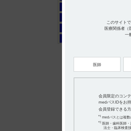
マ
ヤ
このサイトで
ラ
医療関係者（
一
ワ
医師
会員限定のコンテ
medパスIDを
会員登録できる
*1
medパスとは複
*2
医師・歯科医師・
法士・臨床検査