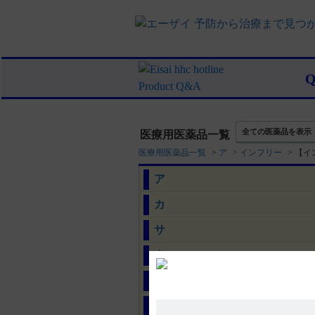
全ての医薬品を表示
医療用医薬品一覧
医療用医薬品一覧
>
ア
>
インフリー
>
【イ
ア
カ
サ
タ
ナ
ハ