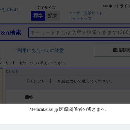
hhcホットライ
文字サイズ
エーザイ企業サイト
サイトトップ
Q&A検索
使用期限
ご利用にあたっての注意
ンフリー】 包装について教えてください。
戻る
【インフリー】 包装について教えてください。
回答
電子添文及びインタビューフォームには、包装に関する以下の記載が
22．包装（引用1）
＜インフリーカプセル100mg＞