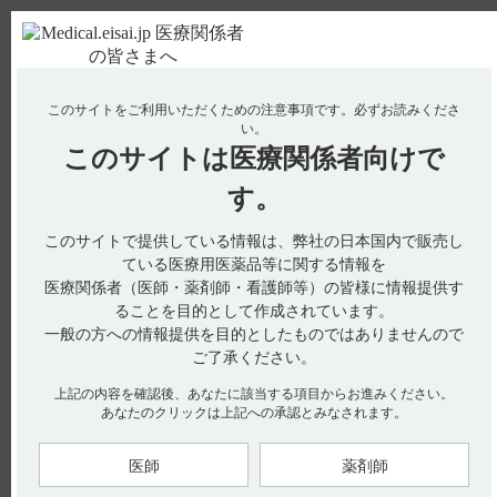
ＰＣ版
お電話はこちら
このサイトをご利用いただくための注意事項です。
必ずお読みくださ
使用期限検索
Drug Information
い。
このサイトは
医療関係者向けで
No : 2188
【インフリー】 効能又は効果について教えてく
す。
ださい。
このサイトで提供している情報は、弊社の日本国内で販売し
ている医療用医薬品等に関する情報を
医療関係者（医師・薬剤師・看護師等）の皆様に情報提供す
電子添文には、効能又は効果に関する以下の記載があります。
ることを目的として作成されています。
一般の方への情報提供を目的としたものではありませんので
4. 効能又は効果（引用1）
下記疾患並びに症状の消炎・鎮痛
ご了承ください。
関節リウマチ、変形性関節症、腰痛症、肩関節周囲炎、頸肩腕
症候群
上記の内容を確認後、あなたに該当する項目からお進みください。
あなたのクリックは上記への承認とみなされます。
【引用】
1）インフリーカプセル100mg・Sカプセル200mg電子添文 2024
医師
薬剤師
年10月改訂（第2版） 4. 効能又は効果