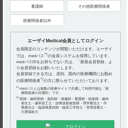
【更新年月】
看護師
その他医療関係者
2025年3月
医療関係者以外
戻る
エーザイMedical会員としてログイン
関連するQ&A
会員限定のコンテンツが閲覧いただけます。エーザイ
*1
では、medパス
の会員システムを採用しています。
【ケイツーＮ静注】 承認条件（使用成績調査やRMPな
medパスIDをお持ちでない方は、「新規会員登録」よ
ど）はありますか？
り会員登録をお願いいたします。
【エクフィナ】 血中濃度はどのくらいの期間で定常状態
会員登録できる方は、原則、国内の医療機関にお勤め
になりますか？
*2
の医療関係者
の方に限らせていただいております。
*1
medパスとは複数の医療サイトで共通して利用可能な「医
【ハラヴェン】 妊婦への投与に関する注意事項について
療関係者の共通ID」です。
教えてください。
*2
医師・歯科医師・薬剤師・保健師・看護師・助産師・歯科
アンケート:ご意見をお聞かせください
衛生士・歯科技工士・診療放射線技師・理学療法士・作
【ムコフィリン】 効能及び効果について教えてくださ
業療法士・臨床検査技師・臨床工学技士・管理栄養士・
介護福祉士
い。
(選択してください)
【アクトネル錠75mg】 半減期・Cmaxなど、薬物動態に
送信する
でログイン