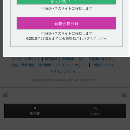
ついて教えてください。
※medパスのサイトに移動します
hhcホットライン
(平日9時〜18時 土日・祝日9時〜17時)
新規会員登録
フリーダイヤル
0120-419-497
※medパスのサイトに移動します
インターネットでのお問い合わせ
※2018年9月2日までに会員登録された方もこちらへ
エーザイ企業サイト
製品情報
企業情報
株主・投資家の皆さまへ
社会・環境活動
採用情報
プライバシーポリシー
ご利用について
アクセシビリティ
Copyright(C) 2017 Eisai Co., Ltd. All rights reserved.
HOME
pagetop