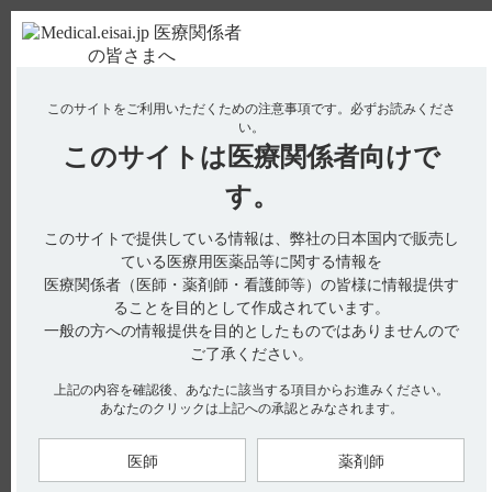
ＰＣ版
お電話はこちら
このサイトをご利用いただくための注意事項です。
必ずお読みくださ
使用期限検索
Drug Information
い。
このサイトは
医療関係者向けで
No : 2129
【ザーネ】 妊婦への投与について教えてくださ
す。
い。
このサイトで提供している情報は、弊社の日本国内で販売し
【ザーネ】
ている医療用医薬品等に関する情報を
医療関係者（医師・薬剤師・看護師等）の皆様に情報提供す
妊婦への投与について教えてください。
ることを目的として作成されています。
一般の方への情報提供を目的としたものではありませんので
ご了承ください。
電子添文には、妊婦に関する以下の記載があります。
上記の内容を確認後、あなたに該当する項目からお進みください。
あなたのクリックは上記への承認とみなされます。
9．特定の背景を有する患者に関する注意
9．5 妊婦 （引用1）
妊婦又は妊娠している可能性のある女性には、治療上の有益性
医師
薬剤師
が危険性を上回ると判断される場合にのみ投与すること。ビタ
ミンAの大量投与による動物実験で催奇形性が報告されてい