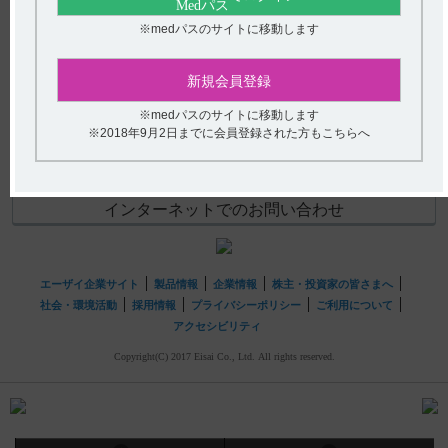
【ザーネ】 高齢者への投与を教えてください。
(選択してください)
※medパスのサイトに移動します
送信する
新規会員登録
※medパスのサイトに移動します
hhcホットライン
※2018年9月2日までに会員登録された方もこちらへ
(平日9時〜18時 土日・祝日9時〜17時)
フリーダイヤル
0120-419-497
インターネットでのお問い合わせ
エーザイ企業サイト
製品情報
企業情報
株主・投資家の皆さまへ
社会・環境活動
採用情報
プライバシーポリシー
ご利用について
アクセシビリティ
Copyright(C) 2017 Eisai Co., Ltd. All rights reserved.