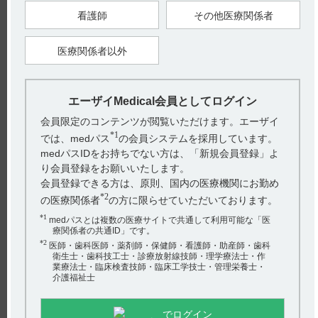
る。
看護師
その他医療関係者
【引用】
1）ザーネ軟膏0.5％ 電子添文2023年9月改訂（第1版） 9．特定
医療関係者以外
の背景を有する患者に関する注意 9．5 妊婦
【更新年月】
2024年9月
エーザイMedical会員としてログイン
会員限定のコンテンツが閲覧いただけます。エーザイ
戻る
*1
では、medパス
の会員システムを採用しています。
medパスIDをお持ちでない方は、「新規会員登録」よ
り会員登録をお願いいたします。
関連するQ&A
会員登録できる方は、原則、国内の医療機関にお勤め
*2
【ザーネ】 小児等への投与について教えてください。
の医療関係者
の方に限らせていただいております。
*1
medパスとは複数の医療サイトで共通して利用可能な「医
【ケアラム】 禁忌とその設定理由について教えてくださ
療関係者の共通ID」です。
い。
*2
医師・歯科医師・薬剤師・保健師・看護師・助産師・歯科
衛生士・歯科技工士・診療放射線技師・理学療法士・作
【ザーネ】 保存時の注意事項について教えてください。
業療法士・臨床検査技師・臨床工学技士・管理栄養士・
介護福祉士
【ザーネ】 他剤との配合変化に関する情報はあります
か？
アンケート:ご意見をお聞かせください
でログイン