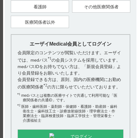
2024年9月
看護師
その他医療関係者
戻る
医療関係者以外
関連するQ&A
エーザイMedical会員としてログイン
【ザーネ】 保存時の注意事項について教えてください。
会員限定のコンテンツが閲覧いただけます。エーザイ
*1
では、medパス
の会員システムを採用しています。
【ザーネ】 包装について教えてください。
medパスIDをお持ちでない方は、「新規会員登録」よ
り会員登録をお願いいたします。
【サイレース・錠】 粉砕投与に関する情報はあります
会員登録できる方は、原則、国内の医療機関にお勤め
か？
*2
の医療関係者
の方に限らせていただいております。
【ザーネ】 薬物相互作用（併用禁忌・併用注意など）に
*1
medパスとは複数の医療サイトで共通して利用可能な「医
ついて教えて下さい。
療関係者の共通ID」です。
アンケート:ご意見をお聞かせください
*2
医師・歯科医師・薬剤師・保健師・看護師・助産師・歯科
【ザーネ】 他剤との配合変化に関する情報はあります
衛生士・歯科技工士・診療放射線技師・理学療法士・作
(選択してください)
業療法士・臨床検査技師・臨床工学技士・管理栄養士・
か？
介護福祉士
送信する
でログイン