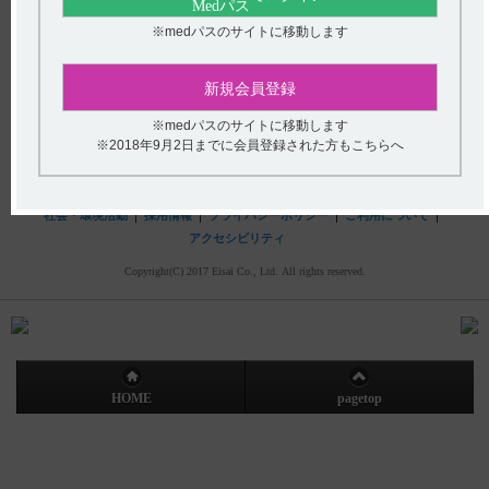
hhcホットライン
※medパスのサイトに移動します
(平日9時〜18時 土日・祝日9時〜17時)
フリーダイヤル
0120-419-497
新規会員登録
インターネットでのお問い合わせ
※medパスのサイトに移動します
※2018年9月2日までに会員登録された方もこちらへ
エーザイ企業サイト
製品情報
企業情報
株主・投資家の皆さまへ
社会・環境活動
採用情報
プライバシーポリシー
ご利用について
アクセシビリティ
Copyright(C) 2017 Eisai Co., Ltd. All rights reserved.
HOME
pagetop