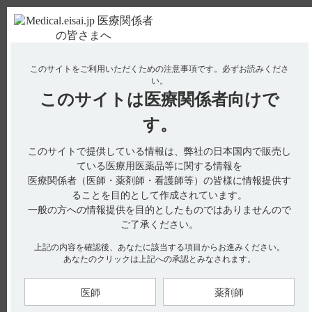
ＰＣ版
お電話はこちら
このサイトをご利用いただくための注意事項です。
必ずお読みくださ
使用期限検索
Drug Information
い。
このサイトは
医療関係者向けで
No : 2128
す。
【ザーネ】 高齢者への投与を教えてください。
【ザーネ】
このサイトで提供している情報は、弊社の日本国内で販売し
ている医療用医薬品等に関する情報を
高齢者への投与を教えてください。
医療関係者（医師・薬剤師・看護師等）の皆様に情報提供す
ることを目的として作成されています。
一般の方への情報提供を目的としたものではありませんので
ご了承ください。
電子添文には高齢者への注意は設定されていません。（引用
上記の内容を確認後、あなたに該当する項目からお進みください。
1）
あなたのクリックは上記への承認とみなされます。
【引用】
1）ザーネ軟膏0.5％電子添文2023年9月改訂（第1版）
医師
薬剤師
【更新年月】