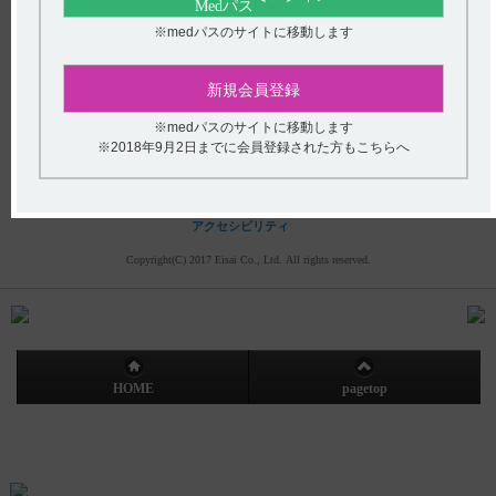
(平日9時〜18時 土日・祝日9時〜17時)
※medパスのサイトに移動します
フリーダイヤル
0120-419-497
新規会員登録
インターネットでのお問い合わせ
※medパスのサイトに移動します
※2018年9月2日までに会員登録された方もこちらへ
エーザイ企業サイト
製品情報
企業情報
株主・投資家の皆さまへ
社会・環境活動
採用情報
プライバシーポリシー
ご利用について
アクセシビリティ
Copyright(C) 2017 Eisai Co., Ltd. All rights reserved.
HOME
pagetop