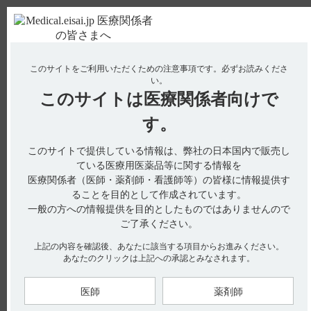
ＰＣ版
お電話はこちら
このサイトをご利用いただくための注意事項です。
必ずお読みくださ
使用期限検索
Drug Information
い。
このサイトは
医療関係者向けで
No : 2121
す。
【ザーネ】 禁忌はありますか？
【ザーネ】
このサイトで提供している情報は、弊社の日本国内で販売し
ている医療用医薬品等に関する情報を
禁忌はありますか？
医療関係者（医師・薬剤師・看護師等）の皆様に情報提供す
ることを目的として作成されています。
一般の方への情報提供を目的としたものではありませんので
ご了承ください。
電子添文に禁忌は設定されていません。 （引用1）
上記の内容を確認後、あなたに該当する項目からお進みください。
あなたのクリックは上記への承認とみなされます。
【引用】
1）ザーネ軟膏0.5％電子添文2023年9月改訂（第1版）
医師
薬剤師
【更新年月】
2024年9月