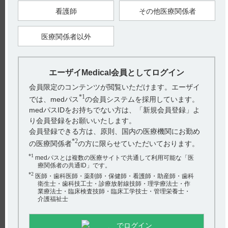
看護師
その他医療関係者
戻る
医療関係者以外
関連するQ&A
エーザイMedical会員としてログイン
【ザーネ】 妊婦への投与について教えてください。
会員限定のコンテンツが閲覧いただけます。エーザイ
*1
【ザーネ】 小児等への投与について教えてください。
では、medパス
の会員システムを採用しています。
medパスIDをお持ちでない方は、「新規会員登録」よ
【ザーネ】 高齢者への投与を教えてください。
り会員登録をお願いいたします。
会員登録できる方は、原則、国内の医療機関にお勤め
【ザーネ】 警告について教えてください。
*2
の医療関係者
の方に限らせていただいております。
【ザーネ】 包装について教えてください。
*1
medパスとは複数の医療サイトで共通して利用可能な「医
アンケート:ご意見をお聞かせください
療関係者の共通ID」です。
*2
医師・歯科医師・薬剤師・保健師・看護師・助産師・歯科
(選択してください)
衛生士・歯科技工士・診療放射線技師・理学療法士・作
業療法士・臨床検査技師・臨床工学技士・管理栄養士・
介護福祉士
送信する
でログイン
hhcホットライン