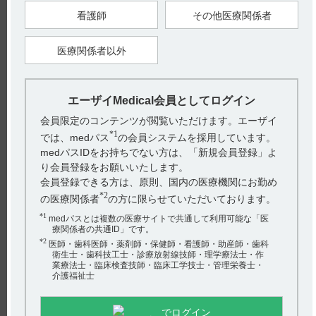
【更新年月】
2025年4月
看護師
その他医療関係者
医療関係者以外
戻る
エーザイMedical会員としてログイン
会員限定のコンテンツが閲覧いただけます。エーザイ
関連するQ&A
*1
では、medパス
の会員システムを採用しています。
【ロゼバラミン】 組成・性状を教えてください。
medパスIDをお持ちでない方は、「新規会員登録」よ
り会員登録をお願いいたします。
【ロゼバラミン】 既に発売されているメチコバール注射
会員登録できる方は、原則、国内の医療機関にお勤め
液の何倍量に相当しますか？
*2
の医療関係者
の方に限らせていただいております。
【タスフィゴ】 食事の影響について教えてください。
*1
medパスとは複数の医療サイトで共通して利用可能な「医
療関係者の共通ID」です。
【ロゼバラミン】 週2回投与ですが、投与間隔はどれくら
*2
医師・歯科医師・薬剤師・保健師・看護師・助産師・歯科
衛生士・歯科技工士・診療放射線技師・理学療法士・作
い空ける必要がありますか？連日での投与は可能でしょう
アンケート:ご意見をお聞かせください
業療法士・臨床検査技師・臨床工学技士・管理栄養士・
か。
介護福祉士
(選択してください)
【ロゼバラミン】 薬剤交付時の取り扱いで、注意するこ
でログイン
とはありますか？