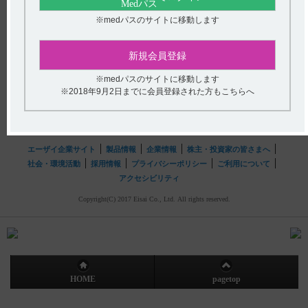
送信する
※medパスのサイトに移動します
hhcホットライン
新規会員登録
(平日9時〜18時 土日・祝日9時〜17時)
フリーダイヤル
0120-419-497
※medパスのサイトに移動します
※2018年9月2日までに会員登録された方もこちらへ
インターネットでのお問い合わせ
エーザイ企業サイト
製品情報
企業情報
株主・投資家の皆さまへ
社会・環境活動
採用情報
プライバシーポリシー
ご利用について
アクセシビリティ
Copyright(C) 2017 Eisai Co., Ltd. All rights reserved.
HOME
pagetop