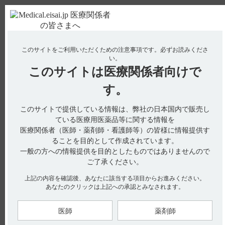
ＰＣ版
お電話はこちら
このサイトをご利用いただくための注意事項です。
必ずお読みくださ
使用期限検索
Drug Information
い。
このサイトは
医療関係者向けで
No : 20515
【ロゼバラミン】 投与する時間は何時が良いの
す。
でしょうか？
このサイトで提供している情報は、弊社の日本国内で販売し
ている医療用医薬品等に関する情報を
医療関係者（医師・薬剤師・看護師等）の皆様に情報提供す
在宅自己注射解説資材「ロゼバラミンによる治療を受ける患者
ることを目的として作成されています。
さんとご家族へ」には以下の記載がございます。（引用1）
一般の方への情報提供を目的としたものではありませんので
投与する時間について規定はございませんが、打ち忘れ防止の
ご了承ください。
ため同じ時間に投与することをお勧めします。
上記の内容を確認後、あなたに該当する項目からお進みください。
あなたのクリックは上記への承認とみなされます。
【引用】
1）ロゼバラミンによる治療を受ける患者さんとご家族へQ&A
p18 （RBM1007BKA）
医師
薬剤師