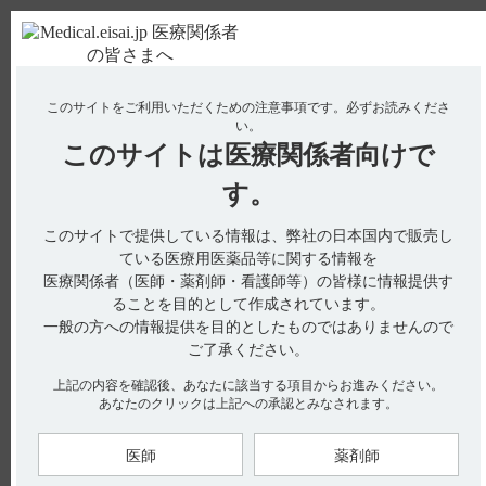
ＰＣ版
お電話はこちら
このサイトをご利用いただくための注意事項です。
必ずお読みくださ
使用期限検索
Drug Information
い。
このサイトは
医療関係者向けで
No : 2028
【ストロカイン】 臨床成績について教えてくだ
す。
さい。
このサイトで提供している情報は、弊社の日本国内で販売し
【ストロカイン】
ている医療用医薬品等に関する情報を
医療関係者（医師・薬剤師・看護師等）の皆様に情報提供す
臨床成績について教えてください。
ることを目的として作成されています。
一般の方への情報提供を目的としたものではありませんので
ご了承ください。
電子添文には臨床成績に関する以下の記載があります。
上記の内容を確認後、あなたに該当する項目からお進みください。
あなたのクリックは上記への承認とみなされます。
17．臨床成績 （引用1）
17．1 有効性及び安全性に関する試験
医師
薬剤師
17．1．1 臨床効果
胃炎、消化性潰瘍についての二重盲検試験によって本剤の有用