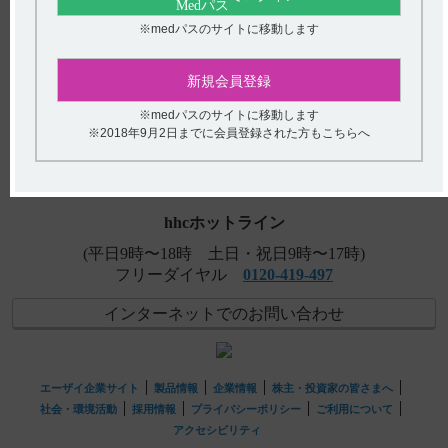
について教えてください。
※medパスのサイトに移動します
【ストロカイン】 規制区分について教えてください。
新規会員登録
【ストロカイン】 主な副作用を教えてください。
アンケート:ご意見をお聞かせください
※medパスのサイトに移動します
【デタントールR】 Cmaxなど、血中濃度の推移を教えて
(選択してください)
※2018年9月2日までに会員登録された方もこちらへ
ください。
送信する
hhcホットライン
(平日9時〜18時 土日・祝日9時〜17時)
フリーダイヤル
0120-419-497
インターネットでのお問い合わせ
エーザイ企業サイト
製品情報
企業情報
株主・投資家の皆さまへ
社会・環境活動
採用情報
プライバシーポリシー
ご利用について
アクセシビリティ