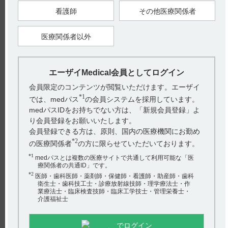
性が確認された。症状別には胸やけ、呑酸、腹部膨満感、胃の
もたれ、食欲不振等に対する有効性が認められた。本二重盲検
看護師
その他医療関係者
試験において、副作用は報告されていない。（引用2）
【引用】
医療関係者以外
1）ストロカイン錠5mg電子添文2023年9月改訂（第1版） 17．
臨床成績
2）白壁彦夫ら：臨牀と研究. 1975；52（10）：3065-3074
［SR-0001］
エーザイMedical会員としてログイン
【更新年月】
2024年9月
会員限定のコンテンツが閲覧いただけます。エーザイ
*1
では、medパス
の会員システムを採用しています。
medパスIDをお持ちでない方は、「新規会員登録」よ
り会員登録をお願いいたします。
会員登録できる方は、原則、国内の医療機関にお勤め
戻る
*2
の医療関係者
の方に限らせていただいております。
*1
medパスとは複数の医療サイトで共通して利用可能な「医
療関係者の共通ID」です。
*2
医師・歯科医師・薬剤師・保健師・看護師・助産師・歯科
関連するQ&A
衛生士・歯科技工士・診療放射線技師・理学療法士・作
業療法士・臨床検査技師・臨床工学技士・管理栄養士・
【ストロカイン】 高齢者への投与について教えてくださ
介護福祉士
い。
【レンビマ】 薬物相互作用（併用禁忌・併用注意など）
でログイン