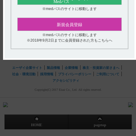
送信する
【ストロカイン】 小児等への投与について教えてくださ
※medパスのサイトに移動します
い。
hhcホットライン
新規会員登録
(平日9時〜18時 土日・祝日9時〜17時)
フリーダイヤル
0120-419-497
※medパスのサイトに移動します
※2018年9月2日までに会員登録された方もこちらへ
インターネットでのお問い合わせ
エーザイ企業サイト
製品情報
企業情報
株主・投資家の皆さまへ
社会・環境活動
採用情報
プライバシーポリシー
ご利用について
アクセシビリティ
Copyright(C) 2017 Eisai Co., Ltd. All rights reserved.
HOME
pagetop