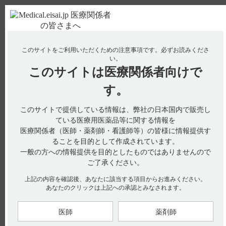
ＰＣ版
お電話はこちら
このサイトをご利用いただくための注意事項です。
必ずお読みくださ
使用期限検索
Drug Information
い。
このサイトは
医療関係者向けで
No : 2017
す。
【ストロカイン】 禁忌はありますか？
【ストロカイン】
このサイトで提供している情報は、弊社の日本国内で販売し
ている医療用医薬品等に関する情報を
禁忌はありますか？
医療関係者（医師・薬剤師・看護師等）の皆様に情報提供す
ることを目的として作成されています。
一般の方への情報提供を目的としたものではありませんので
ご了承ください。
電子添文の禁忌の項には以下の記載があります。
上記の内容を確認後、あなたに該当する項目からお進みください。
2．禁忌 （引用1）
あなたのクリックは上記への承認とみなされます。
本剤の成分に対し過敏症の既往歴のある患者
【引用】
医師
薬剤師
1）ストロカイン錠5mg電子添文2023年9月改訂（第1版）
２．禁忌