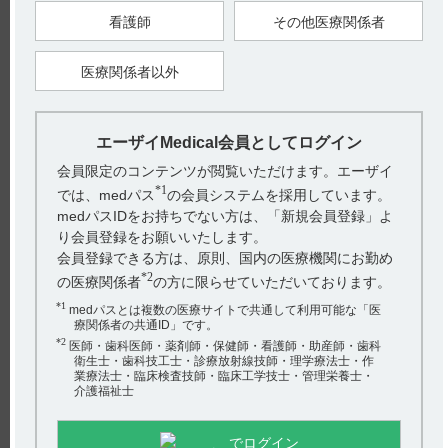
看護師
その他医療関係者
【更新年月】
2024年9月
医療関係者以外
戻る
エーザイMedical会員としてログイン
会員限定のコンテンツが閲覧いただけます。エーザイ
関連するQ&A
*1
では、medパス
の会員システムを採用しています。
medパスIDをお持ちでない方は、「新規会員登録」よ
【ストロカイン】 薬物相互作用（併用禁忌・併用注意な
り会員登録をお願いいたします。
ど）について教えて下さい。
会員登録できる方は、原則、国内の医療機関にお勤め
【ストロカイン】 「適用上の注意」に「長期連用投与は
*2
の医療関係者
の方に限らせていただいております。
避けること」と記載がありますが、投与期間はどのくらい
*1
medパスとは複数の医療サイトで共通して利用可能な「医
ですか？
療関係者の共通ID」です。
*2
医師・歯科医師・薬剤師・保健師・看護師・助産師・歯科
【ストロカイン】 妊婦、授乳婦への投与について教えて
衛生士・歯科技工士・診療放射線技師・理学療法士・作
アンケート:ご意見をお聞かせください
業療法士・臨床検査技師・臨床工学技士・管理栄養士・
ください。
介護福祉士
【ストロカイン】 取り扱いの注意について教えてくださ
(選択してください)
い。
でログイン