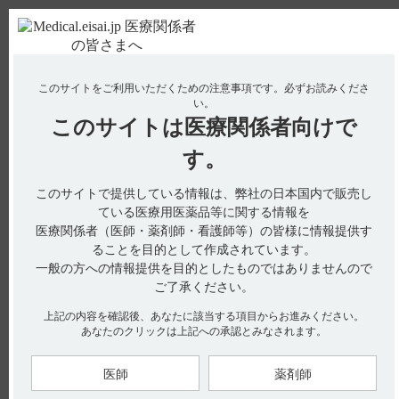
ＰＣ版
お電話はこちら
このサイトをご利用いただくための注意事項です。
必ずお読みくださ
使用期限検索
Drug Information
い。
このサイトは
医療関係者向けで
No : 2013
【ノイキノン】 使用期限について教えてくださ
す。
い。
このサイトで提供している情報は、弊社の日本国内で販売し
【ノイキノン】
ている医療用医薬品等に関する情報を
医療関係者（医師・薬剤師・看護師等）の皆様に情報提供す
使用期限について教えてください。
ることを目的として作成されています。
一般の方への情報提供を目的としたものではありませんので
ご了承ください。
有効期間は、3年です。（引用1）
上記の内容を確認後、あなたに該当する項目からお進みください。
あなたのクリックは上記への承認とみなされます。
※お手元のエーザイ製品の製造番号から使用期限を検索できま
す。
使用期限検索サイトはこちら
医師
薬剤師