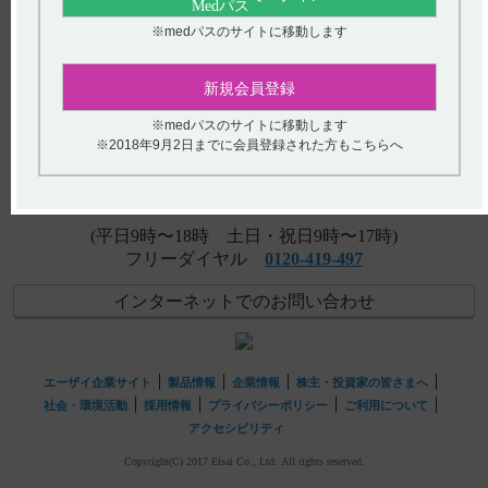
することについて教えてください。
※medパスのサイトに移動します
【ノイキノン】 授乳婦への投与に関する注意事項につい
アンケート:ご意見をお聞かせください
て教えてください。
新規会員登録
(選択してください)
【アリセプト】 肝機能障害患者への投与について教えて
※medパスのサイトに移動します
ください。
※2018年9月2日までに会員登録された方もこちらへ
送信する
hhcホットライン
(平日9時〜18時 土日・祝日9時〜17時)
フリーダイヤル
0120-419-497
インターネットでのお問い合わせ
エーザイ企業サイト
製品情報
企業情報
株主・投資家の皆さまへ
社会・環境活動
採用情報
プライバシーポリシー
ご利用について
アクセシビリティ
Copyright(C) 2017 Eisai Co., Ltd. All rights reserved.