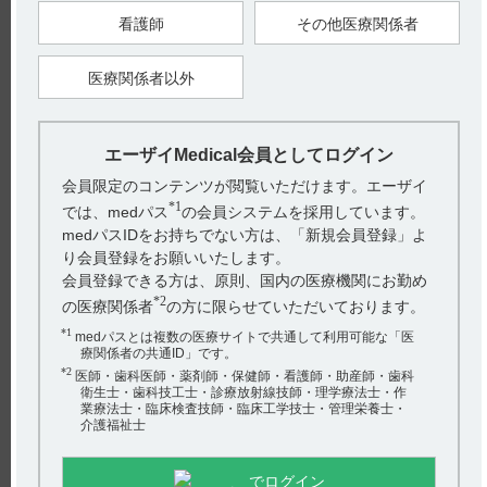
お探しの情報が見つからない場合やご不明な点は、hhcホット
ライン（0120-419-497）までお問い合わせ下さい。
看護師
その他医療関係者
【引用】
1）ノイキノン錠5mg・錠10mg・糖衣錠10mg電子添文 2021年11
医療関係者以外
月改訂（第1版） 有効期間
【更新年月】
2022年11月
エーザイMedical会員としてログイン
会員限定のコンテンツが閲覧いただけます。エーザイ
*1
では、medパス
の会員システムを採用しています。
medパスIDをお持ちでない方は、「新規会員登録」よ
り会員登録をお願いいたします。
戻る
会員登録できる方は、原則、国内の医療機関にお勤め
*2
の医療関係者
の方に限らせていただいております。
*1
medパスとは複数の医療サイトで共通して利用可能な「医
関連するQ&A
療関係者の共通ID」です。
*2
【ノイキノン】 有効成分、規格の種類、製剤の大きさ、
医師・歯科医師・薬剤師・保健師・看護師・助産師・歯科
衛生士・歯科技工士・診療放射線技師・理学療法士・作
添加物などを教えてください。
業療法士・臨床検査技師・臨床工学技士・管理栄養士・
介護福祉士
【ノイキノン】 簡易懸濁法に関する情報はありますか？
【ノイキノン】 取り扱い上の注意として、保存時に注意
でログイン