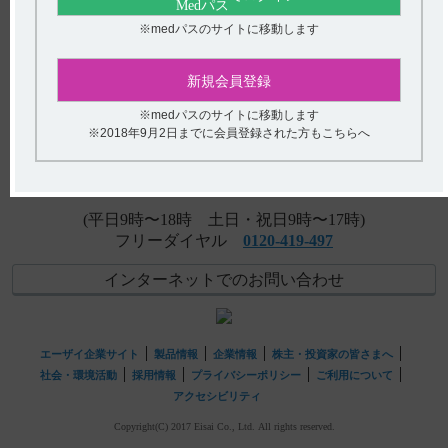
て教えてください。
※medパスのサイトに移動します
【テラプチク】 高齢者への投与について教えてくださ
アンケート:ご意見をお聞かせください
い。
新規会員登録
(選択してください)
【ストロカイン】 高齢者への投与について教えてくださ
※medパスのサイトに移動します
い。
※2018年9月2日までに会員登録された方もこちらへ
送信する
hhcホットライン
(平日9時〜18時 土日・祝日9時〜17時)
フリーダイヤル
0120-419-497
インターネットでのお問い合わせ
エーザイ企業サイト
製品情報
企業情報
株主・投資家の皆さまへ
社会・環境活動
採用情報
プライバシーポリシー
ご利用について
アクセシビリティ
Copyright(C) 2017 Eisai Co., Ltd. All rights reserved.