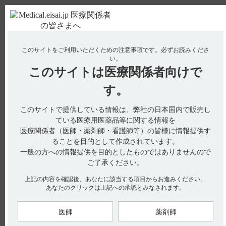
ＰＣ版
お電話はこちら
このサイトをご利用いただくための注意事項です。
必ずお読みくださ
使用期限検索
Drug Information
い。
このサイトは
医療関係者向けで
No : 1999
【ノイキノン】 用法及び用量や服用時の注意事
す。
項について教えてください。
このサイトで提供している情報は、弊社の日本国内で販売し
【ノイキノン】
ている医療用医薬品等に関する情報を
医療関係者（医師・薬剤師・看護師等）の皆様に情報提供す
用法及び用量や服用時の注意事項について教えてください。
ることを目的として作成されています。
一般の方への情報提供を目的としたものではありませんので
ご了承ください。
電子添文には、用法及び用量に関する以下の記載があります。
上記の内容を確認後、あなたに該当する項目からお進みください。
（引用1）
あなたのクリックは上記への承認とみなされます。
■用法及び用量
ユビデカレノンとして通常成人は1回10㎎を1日3回食後に経口
医師
薬剤師
投与する。