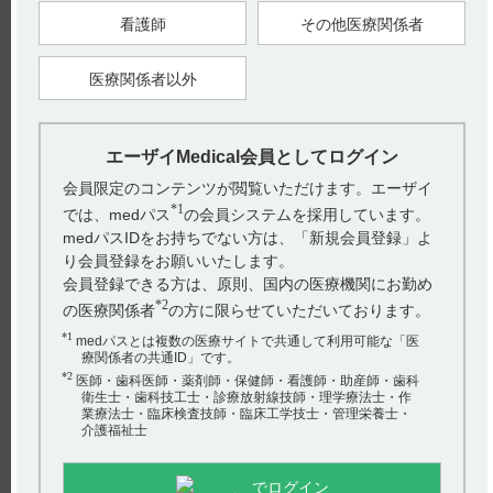
錠5mg：通常成人、1回2錠を1日3回食後に経口投与する。
看護師
その他医療関係者
錠10mg：通常成人、1回1錠を1日3回食後に経口投与する。
糖衣錠10mg：通常成人、1回1錠を1日3回食後に経口投与す
医療関係者以外
る。
【引用】
1）ノイキノン錠5mg・錠10mg・糖衣錠10mg電子添文 2021年11
エーザイMedical会員としてログイン
月改訂（第1版） 6．用法及び用量
会員限定のコンテンツが閲覧いただけます。エーザイ
【更新年月】
2022年11月
*1
では、medパス
の会員システムを採用しています。
medパスIDをお持ちでない方は、「新規会員登録」よ
り会員登録をお願いいたします。
戻る
会員登録できる方は、原則、国内の医療機関にお勤め
*2
の医療関係者
の方に限らせていただいております。
*1
medパスとは複数の医療サイトで共通して利用可能な「医
関連するQ&A
療関係者の共通ID」です。
*2
医師・歯科医師・薬剤師・保健師・看護師・助産師・歯科
【アクトネル】 薬物相互作用（併用禁忌・併用注意な
衛生士・歯科技工士・診療放射線技師・理学療法士・作
ど）について教えてください。
業療法士・臨床検査技師・臨床工学技士・管理栄養士・
介護福祉士
【ノイキノン】 効能又は効果について教えてください。
でログイン
【ハラヴェン】 授乳婦への投与に関する注意事項につい