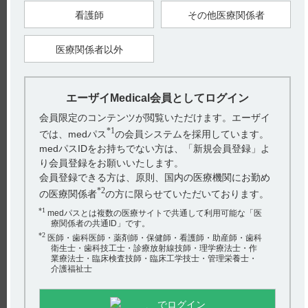
【更新年月】
看護師
その他医療関係者
2024年11月
医療関係者以外
戻る
エーザイMedical会員としてログイン
会員限定のコンテンツが閲覧いただけます。エーザイ
関連するQ&A
*1
では、medパス
の会員システムを採用しています。
【ロゼバラミン】 腎機能障害患者への投与について教え
medパスIDをお持ちでない方は、「新規会員登録」よ
てください。
り会員登録をお願いいたします。
会員登録できる方は、原則、国内の医療機関にお勤め
【ロゼバラミン】 使用期限は何年ですか？
*2
の医療関係者
の方に限らせていただいております。
【ロゼバラミン】 警告とその設定理由について教えてく
*1
medパスとは複数の医療サイトで共通して利用可能な「医
ださい。
療関係者の共通ID」です。
*2
医師・歯科医師・薬剤師・保健師・看護師・助産師・歯科
【ロゼバラミン】 妊婦への投与に関する注意事項につい
衛生士・歯科技工士・診療放射線技師・理学療法士・作
アンケート:ご意見をお聞かせください
業療法士・臨床検査技師・臨床工学技士・管理栄養士・
て教えてください。
介護福祉士
(選択してください)
【ロゼバラミン】 投与に年齢制限はありますか？
でログイン