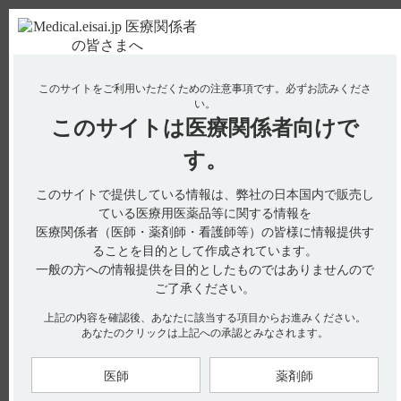
ＰＣ版
お電話はこちら
このサイトをご利用いただくための注意事項です。
必ずお読みくださ
使用期限検索
Drug Information
い。
このサイトは
医療関係者向けで
No : 19958
【ロゼバラミン】 授乳婦への投与に関する注意
す。
事項について教えてください。
このサイトで提供している情報は、弊社の日本国内で販売し
【ロゼバラミン】
ている医療用医薬品等に関する情報を
医療関係者（医師・薬剤師・看護師等）の皆様に情報提供す
授乳婦への投与に関する注意事項について教えてください。
ることを目的として作成されています。
一般の方への情報提供を目的としたものではありませんので
ご了承ください。
電子添文には、授乳婦への投与に関する注意事項は設定されて
上記の内容を確認後、あなたに該当する項目からお進みください。
いません。(引用1)
あなたのクリックは上記への承認とみなされます。
【引用】
医師
薬剤師
1）ロゼバラミン筋注用25mg 電子添文 2024年11月改訂（第2
版）