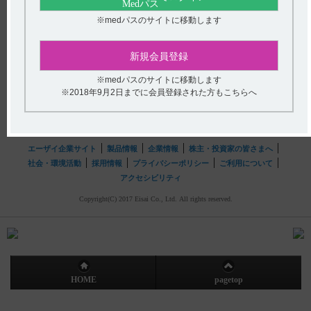
送信する
※medパスのサイトに移動します
hhcホットライン
(平日9時〜18時 土日・祝日9時〜17時)
新規会員登録
フリーダイヤル
0120-419-497
※medパスのサイトに移動します
※2018年9月2日までに会員登録された方もこちらへ
インターネットでのお問い合わせ
エーザイ企業サイト
製品情報
企業情報
株主・投資家の皆さまへ
社会・環境活動
採用情報
プライバシーポリシー
ご利用について
アクセシビリティ
Copyright(C) 2017 Eisai Co., Ltd. All rights reserved.
HOME
pagetop