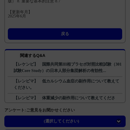
版） 8. 重要な基本的注意 8.7
【更新年月】
2025年6月
戻る
関連するQ&A
【レケンビ】 国際共同第III相プラセボ対照比較試験（301
試験Core Study）の日本人部分集団解析の有効性...
【レンビマ】 低カルシウム血症の副作用について教えて
ください。
【レンビマ】 体重減少の副作用について教えてくださ
い。
アンケート:ご意見をお聞かせください
【レンビマ】 急性胆嚢炎の副作用について教えてくださ
い。
(選択してください)