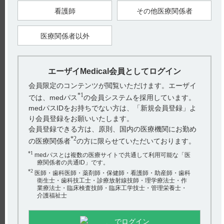
看護師
その他医療関係者
8. 重要な基本的注意（引用5）
8.7 疲労、無力症、めまい、筋痙縮等があらわれることがある
ので、自動車の運転等、危険を伴う機械の操作に従事する際に
医療関係者以外
は注意するよう患者に十分に説明すること。
●疾患別の副作用の発現状況、発現時期、対策、疲労・倦怠
感・無力症による減量・休薬のフローチャート等につきまして
は、Medical.eisai.jp レンビマ製品サイト[適正使用に関する基本
エーザイMedical会員としてログイン
情報]に掲載しております各疾患の[適正にご使用いただくため
のガイドブック]をご確認ください。
会員限定のコンテンツが閲覧いただけます。エーザイ
*1
では、medパス
の会員システムを採用しています。
【甲状腺癌】レンビマカプセル4mg・10mg適正にご使用いた
medパスIDをお持ちでない方は、「新規会員登録」よ
だくためのガイドブック（LEN1002ISG）
I．投与に際しての注意事項5．用法及び用量 減量、休薬及び中
り会員登録をお願いいたします。
止基準 その他の副作用 p14
会員登録できる方は、原則、国内の医療機関にお勤め
II．重大な副作用とその対策 その他注意すべき副作用 20．疲
労 p67-68
*2
の医療関係者
の方に限らせていただいております。
*1
medパスとは複数の医療サイトで共通して利用可能な「医
【肝細胞癌】レンビマカプセル4mg適正にご使用いただくため
療関係者の共通ID」です。
のガイドブック（LEN1087ESG）
I．投与に際しての注意事項 3．減量、休薬及び中止基準 その
*2
医師・歯科医師・薬剤師・保健師・看護師・助産師・歯科
他の副作用 p9
衛生士・歯科技工士・診療放射線技師・理学療法士・作
II．注意いただきたい副作用とその対策 特に注意いただきたい
業療法士・臨床検査技師・臨床工学技士・管理栄養士・
副作用 10．疲労・倦怠感 p47-48
介護福祉士
【胸腺癌】レンビマカプセル4mg適正にご使用いただくための
ガイドブック（LEN1298CSG）
でログイン