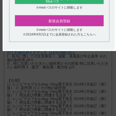
I．投与に際しての注意事項 4．減量、休薬及び中止基準（切除
不能な胸腺癌） その他の副作用 p7-8
※medパスのサイトに移動します
II．特に注意いただきたい副作用とその対策 その他の重大な副
作用 4．疲労・倦怠感 p26-27
新規会員登録
【子宮体癌】レンビマカプセル4mg・10mg適正にご使用いた
だくためのガイドブック（LEN1400CSG）
I．投与に際しての注意事項 3．減量、休薬及び中止基準 その
※medパスのサイトに移動します
他の副作用 p8-9
※2018年9月2日までに会員登録された方もこちらへ
II．注意が必要な副作用とその対策 特に注意いただきたい副作
用 4．疲労・無力症・倦怠感 p33
【腎細胞癌】レンビマカプセル4mg・10mg適正にご使用いた
だくためのガイドブック（LEN1500CSG）
I．投与に際しての注意事項 3．減量、休薬及び中止基準 その
他の副作用 p8-9
II．特に注意いただきたい副作用とその対策 特に注意いただき
たい副作用 4．疲労・倦怠感・無力症 p29
【引用】
1）レンビマカプセル4mg･10mg電子添文 2024年2月改訂（第5
版） 11. 副作用 11.2 その他の副作用
2）レンビマカプセル4mg･10mg電子添文 2024年2月改訂（第5
版） 7. 用法及び用量に関連する注意 7.2
3）レンビマカプセル4mg･10mg電子添文 2024年2月改訂（第5
版） 7. 用法及び用量に関連する注意 7.5
4）レンビマカプセル4mg･10mg電子添文 2024年2月改訂（第5
版） 7. 用法及び用量に関連する注意 7.6
5）レンビマカプセル4mg･10mg電子添文 2024年2月改訂（第5