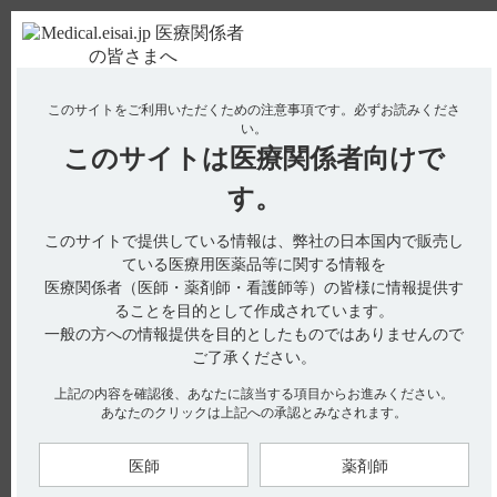
ＰＣ版
お電話はこちら
このサイトをご利用いただくための注意事項です。
必ずお読みくださ
使用期限検索
Drug Information
い。
このサイトは
医療関係者向けで
No : 18930
【レンビマ】 疲労・倦怠感・無力症の副作用に
す。
ついて教えてください。
このサイトで提供している情報は、弊社の日本国内で販売し
ている医療用医薬品等に関する情報を
医療関係者（医師・薬剤師・看護師等）の皆様に情報提供す
電子添文には、疲労・倦怠感・無力症に関する以下の記載があ
ることを目的として作成されています。
ります。
一般の方への情報提供を目的としたものではありませんので
11. 副作用
ご了承ください。
11.2 その他の副作用（引用1）
疲労（30.6％）
上記の内容を確認後、あなたに該当する項目からお進みください。
無力症（10～30％未満）
あなたのクリックは上記への承認とみなされます。
7. 用法及び用量に関連する注意（引用2、3、4）
副作用があらわれた場合は、症状、重症度等に応じて減量、休
医師
薬剤師
薬及び中止基準を考慮して、本剤を減量、休薬又は中止するこ
と。