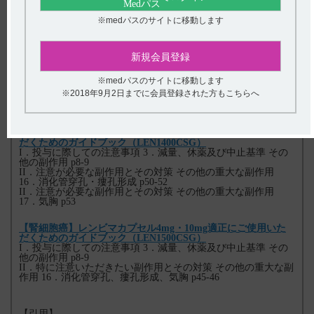
I．投与に際しての注意事項 3．減量、休薬及び中止基準 その
他の副作用 p9
※medパスのサイトに移動します
II．注意いただきたい副作用とその対策 その他の重大な副作用
17．消化管穿孔、瘻孔形成、気胸 p56-57
新規会員登録
【胸腺癌】レンビマカプセル4mg適正にご使用いただくための
ガイドブック（LEN1298CSG）
I．投与に際しての注意事項 4．減量、休薬及び中止基準（切除
※medパスのサイトに移動します
不能な胸腺癌） その他の副作用 p7-8
※2018年9月2日までに会員登録された方もこちらへ
II．特に注意いただきたい副作用とその対策 その他の重大な副
作用 16．消化管穿孔、瘻孔形成、気胸 p44-45
【子宮体癌】レンビマカプセル4mg・10mg適正にご使用いた
だくためのガイドブック（LEN1400CSG）
I．投与に際しての注意事項 3．減量、休薬及び中止基準 その
他の副作用 p8-9
II．注意が必要な副作用とその対策 その他の重大な副作用
16．消化管穿孔・瘻孔形成 p50-52
II．注意が必要な副作用とその対策 その他の重大な副作用
17．気胸 p53
【腎細胞癌】レンビマカプセル4mg・10mg適正にご使用いた
だくためのガイドブック（LEN1500CSG）
I．投与に際しての注意事項 3．減量、休薬及び中止基準 その
他の副作用 p8-9
II．特に注意いただきたい副作用とその対策 その他の重大な副
作用 16．消化管穿孔、瘻孔形成、気胸 p45-46
【引用】