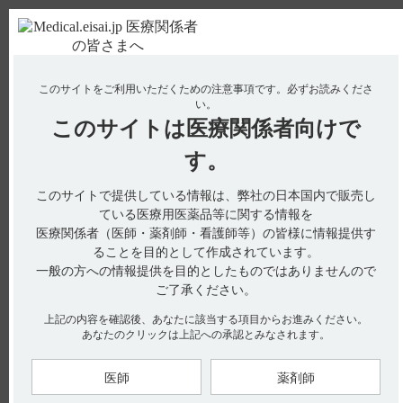
ＰＣ版
お電話はこちら
このサイトをご利用いただくための注意事項です。
必ずお読みくださ
使用期限検索
Drug Information
い。
このサイトは
医療関係者向けで
No : 18928
【レンビマ】 消化管穿孔、瘻孔形成、気胸の副
す。
作用について教えてください。
このサイトで提供している情報は、弊社の日本国内で販売し
ている医療用医薬品等に関する情報を
医療関係者（医師・薬剤師・看護師等）の皆様に情報提供す
電子添文には、消化管穿孔、瘻孔形成及び気胸に関する以下の
ることを目的として作成されています。
記載があります。
一般の方への情報提供を目的としたものではありませんので
11. 副作用
ご了承ください。
11.1 重大な副作用
11.1.9 消化管穿孔、瘻孔形成、気胸（引用1）
上記の内容を確認後、あなたに該当する項目からお進みください。
腸管穿孔（0.4％）、気胸（0.2％）、痔瘻（0.1％）、腸膀胱瘻
あなたのクリックは上記への承認とみなされます。
（0.1％）等があらわれることがある。
7. 用法及び用量に関連する注意（引用2、3、4）
医師
薬剤師
副作用があらわれた場合は、症状、重症度等に応じて減量、休
薬及び中止基準を考慮して、本剤を減量、休薬又は中止するこ