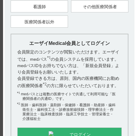
と。
看護師
その他医療関係者
8. 重要な基本的注意（引用5）
＜根治切除不能な甲状腺癌＞
医療関係者以外
8.10 本剤投与前には頸動脈・静脈等への腫瘍浸潤を十分確認す
るとともに、本剤の投与期間中は患者の状態の観察や瘻孔形成
の有無の確認を十分に行うこと。
9. 特定の背景を有する患者に関する注意
エーザイMedical会員としてログイン
9.1 合併症・既往歴等のある患者
9.1.6 肺転移を有する患者（引用6）
会員限定のコンテンツが閲覧いただけます。エーザイ
気胸が発現するおそれがある。
*1
では、medパス
の会員システムを採用しています。
medパスIDをお持ちでない方は、「新規会員登録」よ
●疾患別の副作用の発現状況、発現時期、対策、消化管穿孔、
瘻孔形成、気胸による減量・休薬のフローチャート等につきま
り会員登録をお願いいたします。
しては、Medical.eisai.jp レンビマ製品サイト[適正使用に関する
会員登録できる方は、原則、国内の医療機関にお勤め
基本情報]に掲載しております各疾患の[適正にご使用いただく
ためのガイドブック]をご確認ください。
*2
の医療関係者
の方に限らせていただいております。
*1
medパスとは複数の医療サイトで共通して利用可能な「医
【甲状腺癌】レンビマカプセル4mg・10mg適正にご使用いた
療関係者の共通ID」です。
だくためのガイドブック（LEN1002ISG）
I．投与に際しての注意事項5．用法及び用量 減量、休薬及び中
*2
医師・歯科医師・薬剤師・保健師・看護師・助産師・歯科
止基準 その他の副作用 p14
衛生士・歯科技工士・診療放射線技師・理学療法士・作
II．重大な副作用とその対策 重大な副作用 9．消化管穿孔、瘻
業療法士・臨床検査技師・臨床工学技士・管理栄養士・
孔形成、気胸 p40-42
介護福祉士
【肝細胞癌】レンビマカプセル4mg適正にご使用いただくため
のガイドブック（LEN1087ESG）
でログイン