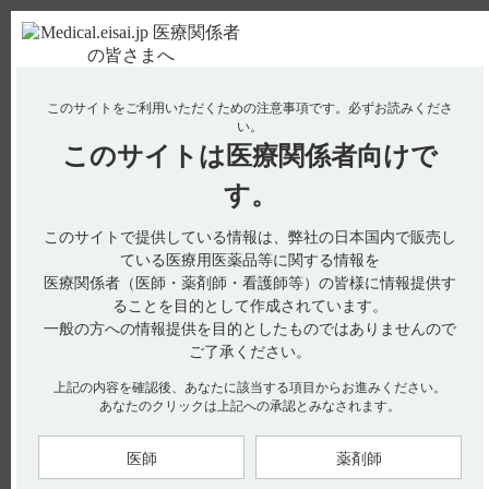
ＰＣ版
お電話はこちら
このサイトをご利用いただくための注意事項です。
必ずお読みくださ
使用期限検索
Drug Information
い。
このサイトは
医療関係者向けで
No : 18927
【レンビマ】 食欲減退の副作用について教えて
す。
ください。
このサイトで提供している情報は、弊社の日本国内で販売し
ている医療用医薬品等に関する情報を
医療関係者（医師・薬剤師・看護師等）の皆様に情報提供す
電子添文には、食欲減退に関する以下の記載があります。
ることを目的として作成されています。
一般の方への情報提供を目的としたものではありませんので
11. 副作用
11.2 その他の副作用（引用1）
ご了承ください。
食欲減退(36.9％）
上記の内容を確認後、あなたに該当する項目からお進みください。
7. 用法及び用量に関連する注意（引用2、3、4）
あなたのクリックは上記への承認とみなされます。
副作用があらわれた場合は、症状、重症度等に応じて減量、休
薬及び中止基準を考慮して、本剤を減量、休薬又は中止するこ
と。
医師
薬剤師