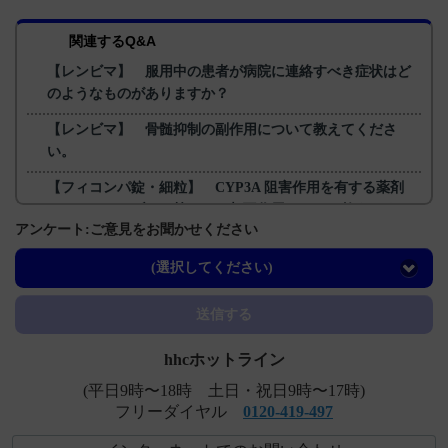
関連するQ&A
【レンビマ】 服用中の患者が病院に連絡すべき症状はど
のようなものがありますか？
【レンビマ】 骨髄抑制の副作用について教えてくださ
い。
【フィコンパ錠・細粒】 CYP3A 阻害作用を有する薬剤
（イトラコナゾール等）との相互作用について教えてくだ
アンケート:ご意見をお聞かせください
さい。
【レンビマ】 肝障害の副作用について教えてください。
(選択してください)
【ハラヴェン】 包装について教えてください。
送信する
hhcホットライン
(平日9時〜18時 土日・祝日9時〜17時)
フリーダイヤル
0120-419-497