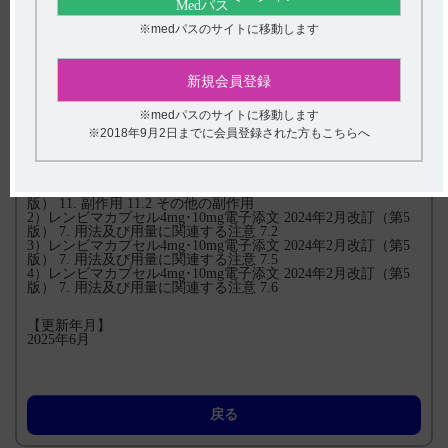
II．注意が必要な副作用とその対策 特に注意いただきたい副作
用 9．食欲減退 p42
※medパスのサイトに移動します
【腎細胞癌】レンビマカプセル4mg・10mg適正にご使用いた
だくためのガイドブック（LEN1500CSG）
新規会員登録
I．投与に際しての注意事項 3．減量、休薬及び中止基準 その
他の副作用 p8-9
II．特に注意いただきたい副作用とその対策 特に注意いただき
※medパスのサイトに移動します
たい副作用 9．食欲減退 p37
※2018年9月2日までに会員登録された方もこちらへ
【引用】
1）レンビマカプセル4mg･10mg電子添文 2024年2月改訂（第5
版） 11. 副作用 11.2 その他の副作用
2）レンビマカプセル4mg･10mg電子添文 2024年2月改訂（第5
版） 7. 用法及び用量に関連する注意 7.2
3）レンビマカプセル4mg･10mg電子添文 2024年2月改訂（第5
版） 7. 用法及び用量に関連する注意 7.5
4）レンビマカプセル4mg･10mg電子添文 2024年2月改訂（第5
版） 7. 用法及び用量に関連する注意 7.6
【更新年月】
2025年6月
戻る