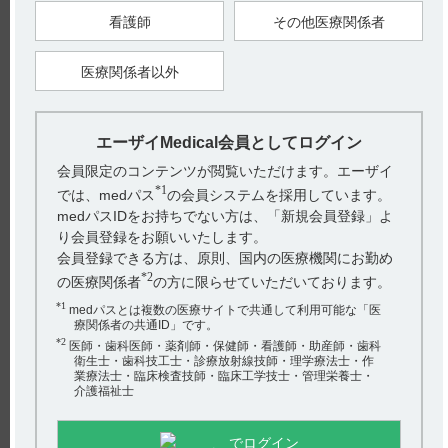
●疾患別の副作用の発現状況、発現時期、対策、食欲減退によ
る減量・休薬のフローチャート等につきましては、
看護師
その他医療関係者
Medical.eisai.jp レンビマ製品サイト[適正使用に関する基本情
報]に掲載しております各疾患の[適正にご使用いただくための
ガイドブック]をご確認ください。
医療関係者以外
【甲状腺癌】レンビマカプセル4mg・10mg適正にご使用いた
だくためのガイドブック（LEN1002ISG）
I．投与に際しての注意事項5．用法及び用量 減量、休薬及び中
止基準 その他の副作用 p14
エーザイMedical会員としてログイン
会員限定のコンテンツが閲覧いただけます。エーザイ
【肝細胞癌】レンビマカプセル4mg適正にご使用いただくため
のガイドブック（LEN1087ESG）
*1
では、medパス
の会員システムを採用しています。
I．投与に際しての注意事項 3．減量、休薬及び中止基準 その
medパスIDをお持ちでない方は、「新規会員登録」よ
他の副作用 p9
II．注意いただきたい副作用とその対策 特に注意いただきたい
り会員登録をお願いいたします。
副作用 9．食欲減退 p46
会員登録できる方は、原則、国内の医療機関にお勤め
*2
の医療関係者
の方に限らせていただいております。
【胸腺癌】レンビマカプセル4mg適正にご使用いただくための
ガイドブック（LEN1298CSG）
*1
medパスとは複数の医療サイトで共通して利用可能な「医
I．投与に際しての注意事項 4．減量、休薬及び中止基準（切除
療関係者の共通ID」です。
不能な胸腺癌） その他の副作用 p7-8
II．特に注意いただきたい副作用とその対策 特に注意いただき
*2
医師・歯科医師・薬剤師・保健師・看護師・助産師・歯科
たい副作用 9．食欲減退 p36
衛生士・歯科技工士・診療放射線技師・理学療法士・作
業療法士・臨床検査技師・臨床工学技士・管理栄養士・
介護福祉士
【子宮体癌】レンビマカプセル4mg・10mg適正にご使用いた
だくためのガイドブック（LEN1400CSG）
I．投与に際しての注意事項 3．減量、休薬及び中止基準 その
他の副作用 p8-9
でログイン