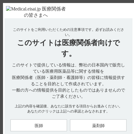
ＰＣ版
お電話はこちら
このサイトをご利用いただくための注意事項です。
必ずお読みくださ
使用期限検索
Drug Information
い。
このサイトは
医療関係者向けで
No : 18559
【ニトロール・Rカプセル】 保管方法について教
す。
えてください。
このサイトで提供している情報は、弊社の日本国内で販売し
【ニトロール・Rカプセル】
ている医療用医薬品等に関する情報を
医療関係者（医師・薬剤師・看護師等）の皆様に情報提供す
保管方法について教えてください。
ることを目的として作成されています。
一般の方への情報提供を目的としたものではありませんので
ご了承ください。
［ニトロールRカプセル20mgの情報です］
上記の内容を確認後、あなたに該当する項目からお進みください。
あなたのクリックは上記への承認とみなされます。
電子添文には、保存に関する以下の記載があります。
■貯法：室温保存（引用1）
医師
薬剤師
■取扱い上の注意（引用2）