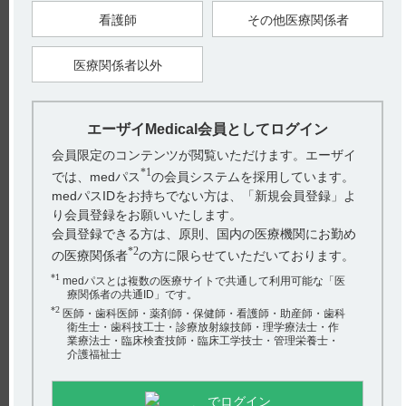
PTP包装はアルミ袋開封後、バラ包装は開栓後湿気を避けて保
存すること。
看護師
その他医療関係者
【引用】
医療関係者以外
1）ニトロールRカプセル20mg電子添文 2022年11月改訂（第1
版） 貯法
2）ニトロールRカプセル20mg電子添文 2022年11月改訂（第1
版） 20．取扱い上の注意 20．1
エーザイMedical会員としてログイン
【更新年月】
2023年3月
会員限定のコンテンツが閲覧いただけます。エーザイ
*1
では、medパス
の会員システムを採用しています。
medパスIDをお持ちでない方は、「新規会員登録」よ
戻る
り会員登録をお願いいたします。
会員登録できる方は、原則、国内の医療機関にお勤め
*2
の医療関係者
の方に限らせていただいております。
関連するQ&A
*1
medパスとは複数の医療サイトで共通して利用可能な「医
【ニトロール・スプレー】 保管方法について教えてくだ
療関係者の共通ID」です。
さい。
*2
医師・歯科医師・薬剤師・保健師・看護師・助産師・歯科
衛生士・歯科技工士・診療放射線技師・理学療法士・作
業療法士・臨床検査技師・臨床工学技士・管理栄養士・
【ニトロール・点滴静注バッグ】 他剤との配合変化につ
介護福祉士
いて教えてください。
【ニトロール・Rカプセル】 用法及び用量について教えて
でログイン