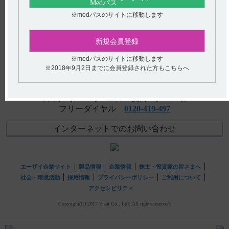
ください。
※medパスのサイトに移動します
アンケート:ご意見をお聞かせください
【レンビマ】 休薬又は減量、投与中止の原因となった有
害事象について教えてください。
(選択してください)
新規会員登録
【レンビマ】 薬剤交付時など取り扱いで、注意すること
※medパスのサイトに移動します
送信する
はありますか？
※2018年9月2日までに会員登録された方もこちらへ
hhcホットライン
(平日9時〜18時 土日・祝日9時〜17時)
フリーダイヤル
0120-419-497
インターネットでのお問い合わせ
エーザイ企業サイト
製品情報
企業情報
株主・投資家の皆さまへ
社会・環境活動
採用情報
プライバシーポリシー
ご利用について
アクセシビリティ
Copyright(C) 2017 Eisai Co., Ltd. All rights reserved.