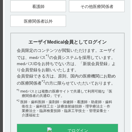
【引用】
看護師
その他医療関係者
1）ニトロールスプレー1.25mg電子添文2023年2月改訂（第1
版） 4．効能又は効果
医療関係者以外
【更新年月】
2023年3月
エーザイMedical会員としてログイン
戻る
会員限定のコンテンツが閲覧いただけます。エーザイ
*1
では、medパス
の会員システムを採用しています。
medパスIDをお持ちでない方は、「新規会員登録」よ
関連するQ&A
り会員登録をお願いいたします。
【ジプロフィリン】 効能又は効果について教えてくださ
会員登録できる方は、原則、国内の医療機関にお勤め
い。
*2
の医療関係者
の方に限らせていただいております。
*1
【ニトロール・Rカプセル】 保管方法について教えてくだ
medパスとは複数の医療サイトで共通して利用可能な「医
療関係者の共通ID」です。
さい。
*2
医師・歯科医師・薬剤師・保健師・看護師・助産師・歯科
衛生士・歯科技工士・診療放射線技師・理学療法士・作
【エラスチーム】 食事の影響について教えてください。
業療法士・臨床検査技師・臨床工学技士・管理栄養士・
介護福祉士
【ニトロール・スプレー】 保管方法について教えてくだ
アンケート:ご意見をお聞かせください
さい。
でログイン
(選択してください)