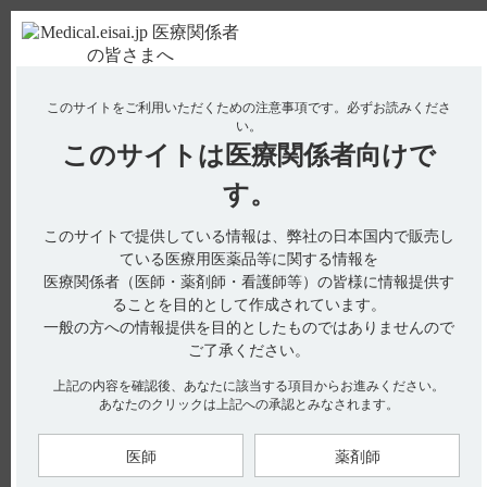
ＰＣ版
お電話はこちら
このサイトをご利用いただくための注意事項です。
必ずお読みくださ
使用期限検索
Drug Information
い。
このサイトは
医療関係者向けで
No : 18538
【ニトロール・スプレー】 効能又は効果につい
す。
て教えてください。
このサイトで提供している情報は、弊社の日本国内で販売し
【ニトロール・スプレー】
ている医療用医薬品等に関する情報を
医療関係者（医師・薬剤師・看護師等）の皆様に情報提供す
効能又は効果について教えてください。
ることを目的として作成されています。
一般の方への情報提供を目的としたものではありませんので
ご了承ください。
［ニトロールスプレー1.25mgの情報です］
上記の内容を確認後、あなたに該当する項目からお進みください。
あなたのクリックは上記への承認とみなされます。
電子添文には、効能又は効果に関する以下の記載があります。
■効能又は効果（引用1）
医師
薬剤師
狭心症発作の寛解