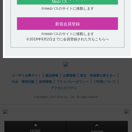
【ニトロール・スプレー】 有効成分、規格の種類、添加
※medパスのサイトに移動します
物などを教えてください。
送信する
新規会員登録
hhcホットライン
※medパスのサイトに移動します
(平日9時〜18時 土日・祝日9時〜17時)
※2018年9月2日までに会員登録された方もこちらへ
フリーダイヤル
0120-419-497
インターネットでのお問い合わせ
エーザイ企業サイト
製品情報
企業情報
株主・投資家の皆さまへ
社会・環境活動
採用情報
プライバシーポリシー
ご利用について
アクセシビリティ
Copyright(C) 2017 Eisai Co., Ltd. All rights reserved.
HOME
pagetop