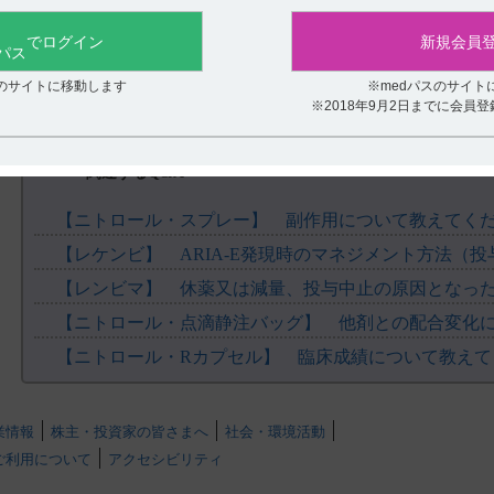
役に立たなかった
る試験 17．1．2狭心症発作寛解までの時間
でログイン
新規会員
【更新年月】
2023年3月
スのサイトに移動します
※medパスのサイト
※2018年9月2日までに会員
関連するQ&A
【ニトロール・スプレー】 副作用について教えてく
【ニトロール・点滴静注バッグ】 他剤との配合変化
【ニトロール・Rカプセル】 臨床成績について教えて
業情報
株主・投資家の皆さまへ
社会・環境活動
ご利用について
アクセシビリティ
.