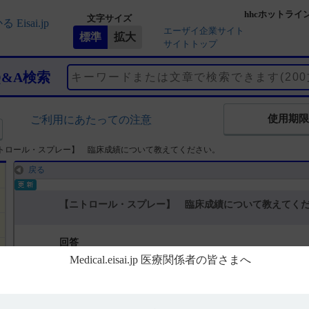
hhcホットライ
文字サイズ
エーザイ企業サイト
サイトトップ
Q&A検索
使用期限
ご利用にあたっての注意
トロール・スプレー】 臨床成績について教えてください。
戻る
【ニトロール・スプレー】 臨床成績について教えてく
回答
［ニトロールスプレー1.25mgの情報です］
電子添文には、臨床成績に関する以下の記載があります。