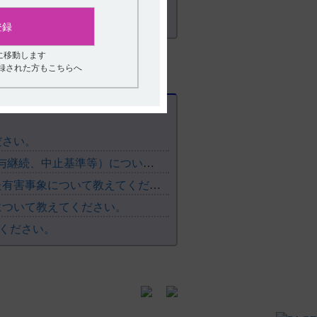
登録
に移動します
登録された方もこちらへ
ださい。
【レケンビ】 ARIA-E発現時のマネジメント方法（投与継続、中止基準等）について教えてください。
【レンビマ】 休薬又は減量、投与中止の原因となった有害事象について教えてください。
について教えてください。
ください。