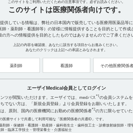
このサイトをご利用いただくための注意事項です。
必ずお読みください。
■有効性及び安全性に関する試験
このサイトは
医療関係者向けです。
（1）国内臨床成績
本剤は、狭心症患者を対象とした二重盲検試験及び一般臨床試験において6
提供している情報は、弊社の日本国内で販売している医療用医薬品等に
た。血行動態学的検討において、肺動脈圧の変化は本剤では1分で出
医師・薬剤師・看護師等）の皆様に情報提供することを目的として作成
投与では4分を要した。
般の方への情報提供を目的としたものではありませんのでご了承くださ
また二重盲検試験における硝酸イソソルビド錠舌下投与との優劣比較
いた。（引用1、2、3、4）
上記の内容を確認後、あなたに該当する項目からお進みください。
あなたのクリックは上記への承認とみなされます。
（2）狭心症発作寛解までの時間
承認時の臨床試験と市販後の使用成績調査の結果、本剤投与後5分以
認められた。（引用5）
薬剤師
看護師
その他医療関係
【引用】
エーザイMedical会員としてログイン
1）ニトロールスプレー1.25mg電子添文2023年2月改訂（第1版） 1
る試験 17．1．1国内臨床成績
*1
ンツが閲覧いただけます。エーザイでは、medパス
の会員システムを
2）平盛勝彦ら：臨牀と研究 64(11),p3635-3644（1987） ［NR
お持ちでない方は、「新規会員登録」より会員登録をお願いいたします。
けて実施された。）
*2
方は、原則、国内の医療機関にお勤めの医療関係者
の方に限らせていた
3）舘田邦彦ら：臨牀と研究 64(6),p1999-2004（1987） ［NR‐
アンケート:ご意見をお聞かせください
けて実施された。）
数の医療サイトで共通して利用可能な「医療関係者の共通ID」です。
4）Saito, M. et al.：Arzneim. Forsch.,34(6),p707-709（1984） ［NR‐
薬剤師・保健師・看護師・助産師・歯科衛生士・歯科技工士・診療放射線技師・理
役に立った
5）ニトロールスプレー1.25mg電子添文2023年2月改訂（第1版） 1
技師・臨床工学技士・管理栄養士・介護福祉士