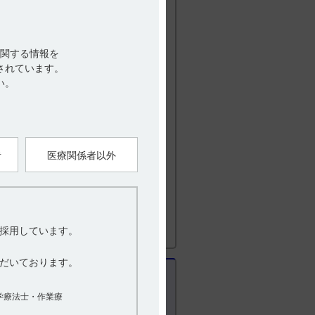
6.4％（91／137例）の有効率を示し
関する情報を
現したのに対し、硝酸イソソルビド錠舌下
されています。
い。
で、本剤が硝酸イソソルビド錠に優れて
内にほとんどの症例において発作の寛解が
者
医療関係者以外
7．臨床成績 17．1有効性及び安全性に関す
採用しています。
‐0927］（本研究はエーザイ株式会社の支援を受
だいております。
0820］（本研究はエーザイ株式会社の支援を受
0527］
学療法士・作業療
7．臨床成績 17．1有効性及び安全性に関す