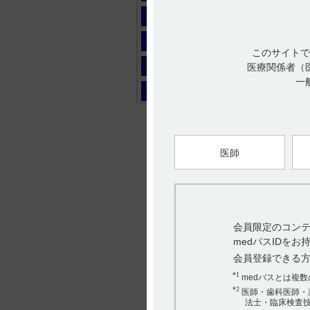
マ
ヤ
このサイトで
ラ
医療関係者（
一
ワ
医師
会員限定のコンテ
medパスIDを
会員登録できる
*1
medパスとは複
*2
医師・歯科医師・
法士・臨床検査