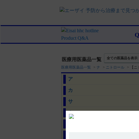
全ての医薬品を表示
医療用医薬品一覧
医療用医薬品一覧
>
ナ
>
ニトロール
>
【ニ
ア
カ
サ
タ
ナ
ハ