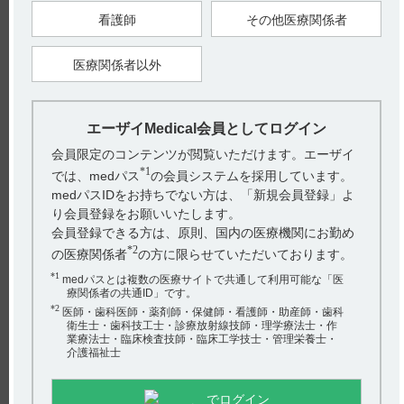
飲まないで1回分を飛ばし、次に飲む時間に1回分を飲んでくだ
さい。絶対に2回分を一度に飲んではいけません。（引用1）
看護師
その他医療関係者
※くすりのしおりはこちら
医療関係者以外
【引用】
1）ニトロール錠5mg くすりのしおり
【作成年月】
エーザイMedical会員としてログイン
2023年3月
会員限定のコンテンツが閲覧いただけます。エーザイ
*1
では、medパス
の会員システムを採用しています。
戻る
medパスIDをお持ちでない方は、「新規会員登録」よ
り会員登録をお願いいたします。
会員登録できる方は、原則、国内の医療機関にお勤め
関連するQ&A
*2
の医療関係者
の方に限らせていただいております。
【レンビマ】 半減期・Cmaxなどの薬物動態について教え
*1
medパスとは複数の医療サイトで共通して利用可能な「医
療関係者の共通ID」です。
てください。
*2
医師・歯科医師・薬剤師・保健師・看護師・助産師・歯科
衛生士・歯科技工士・診療放射線技師・理学療法士・作
【メトジェクト】 高齢者への投与について教えてくださ
業療法士・臨床検査技師・臨床工学技士・管理栄養士・
い。用量調節は必要ですか？
介護福祉士
【レンビマ】 肝機能障害の患者に投与した際の薬物動態
でログイン
は？