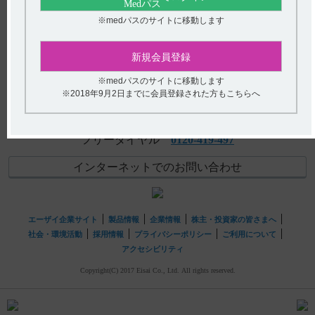
アンケート:ご意見をお聞かせください
※medパスのサイトに移動します
【アクトネル・骨粗鬆症】 他の骨粗鬆症治療薬からアク
トネルに切り替える方法について教えてください。
(選択してください)
新規会員登録
【ニトロール・錠・スプレー・Rカプセル】 授乳婦への投
送信する
与に関する注意事項について教えてください。
※medパスのサイトに移動します
※2018年9月2日までに会員登録された方もこちらへ
hhcホットライン
(平日9時〜18時 土日・祝日9時〜17時)
フリーダイヤル
0120-419-497
インターネットでのお問い合わせ
エーザイ企業サイト
製品情報
企業情報
株主・投資家の皆さまへ
社会・環境活動
採用情報
プライバシーポリシー
ご利用について
アクセシビリティ
Copyright(C) 2017 Eisai Co., Ltd. All rights reserved.