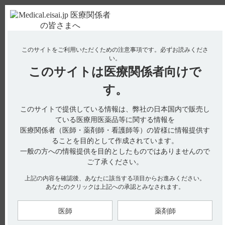
ＰＣ版
お電話はこちら
このサイトをご利用いただくための注意事項です。
必ずお読みくださ
使用期限検索
Drug Information
い。
このサイトは
医療関係者向けで
No : 18422
【ニトロール・錠】 飲み忘れた場合の対応につ
す。
いて教えてください。
このサイトで提供している情報は、弊社の日本国内で販売し
【ニトロール・錠】
ている医療用医薬品等に関する情報を
医療関係者（医師・薬剤師・看護師等）の皆様に情報提供す
飲み忘れた場合の対応について教えてください。
ることを目的として作成されています。
一般の方への情報提供を目的としたものではありませんので
ご了承ください。
［ニトロール錠5mgの情報です］
上記の内容を確認後、あなたに該当する項目からお進みください。
あなたのクリックは上記への承認とみなされます。
くすりのしおりには、飲み忘れた場合の対応に関する以下の記
載があります。
医師
薬剤師
飲み忘れた場合は、気がついた時点で次に飲むまで2時間以上
あったら、すぐに1回分を飲んでください。2時間以内の場合は