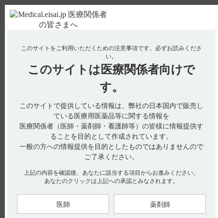
ＰＣ版
お電話はこちら
このサイトをご利用いただくための注意事項です。
必ずお読みくださ
使用期限検索
Drug Information
い。
このサイトは
医療関係者向けで
No : 1814
【トラベルミン】 製品名の由来について教えて
す。
ください。
このサイトで提供している情報は、弊社の日本国内で販売し
【トラベルミン】
ている医療用医薬品等に関する情報を
医療関係者（医師・薬剤師・看護師等）の皆様に情報提供す
製品名の由来について教えてください。
ることを目的として作成されています。
一般の方への情報提供を目的としたものではありませんので
ご了承ください。
インタビューフォームには、製品名の由来に関する以下の記載
上記の内容を確認後、あなたに該当する項目からお進みください。
があります。
あなたのクリックは上記への承認とみなされます。
■名称の由来（引用1、2）
旅行必需品であることから、「Travel」をとり、語呂をよくす
医師
薬剤師
るために「ミン」をつけて命名した。