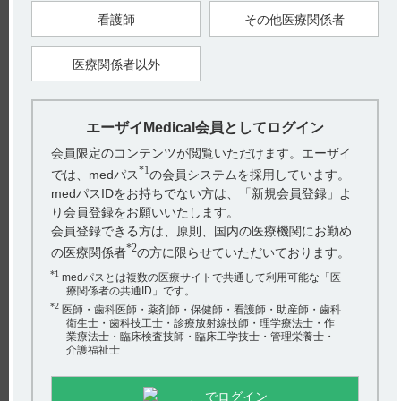
【引用】
看護師
その他医療関係者
1）トラベルミン配合錠インタビューフォーム 2024年1月改訂
（第10版） II．名称に関する項目 1．販売名 (3)名称の由来
2）トラベルミン注インタビューフォーム 2022年4月改訂（改
医療関係者以外
訂第8版） II．名称に関する項目 1．販売名 (3)名称の由来
【更新年月】
2024年10月
エーザイMedical会員としてログイン
会員限定のコンテンツが閲覧いただけます。エーザイ
戻る
*1
では、medパス
の会員システムを採用しています。
medパスIDをお持ちでない方は、「新規会員登録」よ
り会員登録をお願いいたします。
関連するQ&A
会員登録できる方は、原則、国内の医療機関にお勤め
*2
【ケイツーカプセル】 承認条件（使用成績調査やRMPな
の医療関係者
の方に限らせていただいております。
ど）はありますか？
*1
medパスとは複数の医療サイトで共通して利用可能な「医
療関係者の共通ID」です。
【ケアラム】 有効成分、規格の種類、添加物などを教え
*2
医師・歯科医師・薬剤師・保健師・看護師・助産師・歯科
てください。
衛生士・歯科技工士・診療放射線技師・理学療法士・作
業療法士・臨床検査技師・臨床工学技士・管理栄養士・
介護福祉士
【トラベルミン】 用法及び用量や投与時の注意事項につ
いて教えてください。
アンケート:ご意見をお聞かせください
でログイン