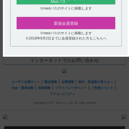
【レンビマ】 消化管穿孔、瘻孔形成、気胸の副作用につ
いて教えてください。
(選択してください)
※medパスのサイトに移動します
【サイレース・錠】 飲み忘れた場合の対応について教え
送信する
新規会員登録
てください。
※medパスのサイトに移動します
hhcホットライン
※2018年9月2日までに会員登録された方もこちらへ
(平日9時〜18時 土日・祝日9時〜17時)
フリーダイヤル
0120-419-497
インターネットでのお問い合わせ
エーザイ企業サイト
製品情報
企業情報
株主・投資家の皆さまへ
社会・環境活動
採用情報
プライバシーポリシー
ご利用について
アクセシビリティ
Copyright(C) 2017 Eisai Co., Ltd. All rights reserved.