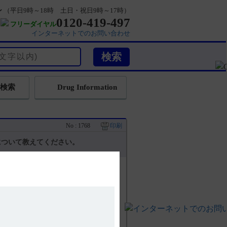
ン
（平日9時～18時 土日・祝日9時～17時）
0120-419-497
フリーダイヤル
インターネットでのお問い合わせ
検索
Drug Information
No : 1768
印刷
について教えてください。
25mgシリンジ、ニトロール点滴静注
）