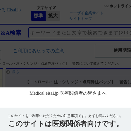
hhcホットライ
文字サイズ
エーザイ企業サイト
サイトトップ
Q&A検索
使用期限
ご利用にあたっての注意
トロール・注・シリンジ・点滴静注バッグ】 警告について教えてください。
戻る
【ニトロール・注・シリンジ・点滴静注バッグ】 警告
回答
［ニトロール注5mg、ニトロール注5mgシリンジ、ニトロール持続静注
このサイトをご利用いただくための注意事項です。
必ずお読みください。
50mgバッグ・100mgバッグ・共通］
このサイトは
医療関係者向けです。
電子添文には、警告に関する記載はありません。 （引用1、2、3、4