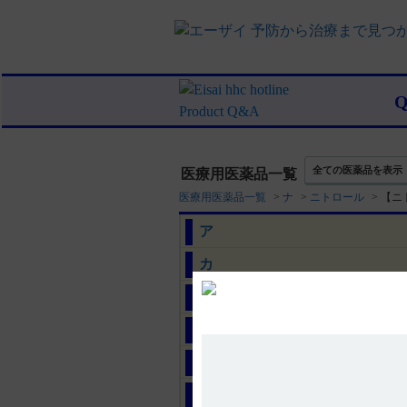
全ての医薬品を表示
医療用医薬品一覧
医療用医薬品一覧
>
ナ
>
ニトロール
>
【ニ
ア
カ
サ
タ
ナ
ハ