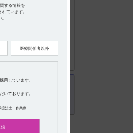
関する情報を
されています。
い。
1版）
2023年7月改訂（第1版）
者
医療関係者以外
採用しています。
だいております。
学療法士・作業療
登録