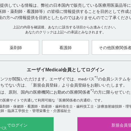
提供している情報は、弊社の日本国内で販売している医療用医薬品等に
医師・薬剤師・看護師等）の皆様に情報提供することを目的として作成
【引用】
般の方への情報提供を目的としたものではありませんのでご了承くださ
1)ニトロール注5mg 電子添文 2023年3月改訂（第1版）
2)ニトロール注5mgシリンジ 電子添文2022年11月改訂（第1版）
上記の内容を確認後、あなたに該当する項目からお進みください。
3)ニトロール持続静注25mgシリンジ 電子添文 2022年11月改訂（第
あなたのクリックは上記への承認とみなされます。
4)ニトロール点滴静注50mgバッグ・点滴静注100mgバッグ 電子添文 
【更新年月】
薬剤師
看護師
その他医療関係
2024年10月
エーザイMedical会員としてログイン
*1
ンツが閲覧いただけます。エーザイでは、medパス
の会員システムを
アンケート:ご意見をお聞かせください
お持ちでない方は、「新規会員登録」より会員登録をお願いいたします。
役に立った
*2
方は、原則、国内の医療機関にお勤めの医療関係者
の方に限らせていた
役に立たなかった
数の医療サイトで共通して利用可能な「医療関係者の共通ID」です。
薬剤師・保健師・看護師・助産師・歯科衛生士・歯科技工士・診療放射線技師・理
技師・臨床工学技士・管理栄養士・介護福祉士
でログイン
新規会員