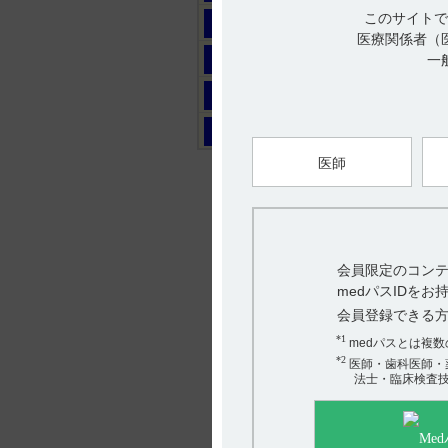
このサイトで
マ
医療関係者（
ヤ
一
ラ
ワ
医師
会員限定のコンテ
medパスIDを
会員登録できる
*1
medパスとは複
*2
医師・歯科医師・
法士・臨床検査