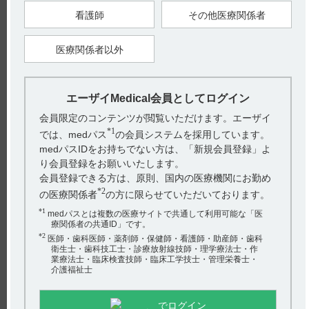
狭心症、心筋梗塞、その他の虚血性心疾患
看護師
その他医療関係者
【引用】
1）ニトロール錠5mg電子添文 2022年9月改訂（第1版） 4．効
医療関係者以外
能又は効果
【更新年月】
2023年3月
エーザイMedical会員としてログイン
会員限定のコンテンツが閲覧いただけます。エーザイ
戻る
*1
では、medパス
の会員システムを採用しています。
medパスIDをお持ちでない方は、「新規会員登録」よ
り会員登録をお願いいたします。
関連するQ&A
会員登録できる方は、原則、国内の医療機関にお勤め
*2
【ニトロール・錠】 用法及び用量について教えてくださ
の医療関係者
の方に限らせていただいております。
い。
*1
medパスとは複数の医療サイトで共通して利用可能な「医
療関係者の共通ID」です。
【ニトロール・錠】 服用にあたり注意することはありま
*2
医師・歯科医師・薬剤師・保健師・看護師・助産師・歯科
すか（定期検査の実施など）？
衛生士・歯科技工士・診療放射線技師・理学療法士・作
業療法士・臨床検査技師・臨床工学技士・管理栄養士・
介護福祉士
【ニトロール・錠・スプレー・Rカプセル】 警告とその設
定理由について教えてください。
アンケート:ご意見をお聞かせください
でログイン