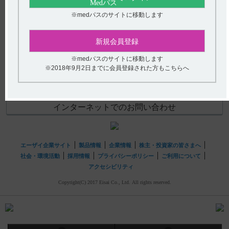
【ニトロール・注・シリンジ・点滴静注バッグ】 重要な
基本的注意について、教えてください。
(選択してください)
※medパスのサイトに移動します
【ノイキノン】 発現率の高い主な副作用を教えてくださ
送信する
新規会員登録
い。
※medパスのサイトに移動します
hhcホットライン
※2018年9月2日までに会員登録された方もこちらへ
(平日9時〜18時 土日・祝日9時〜17時)
フリーダイヤル
0120-419-497
インターネットでのお問い合わせ
エーザイ企業サイト
製品情報
企業情報
株主・投資家の皆さまへ
社会・環境活動
採用情報
プライバシーポリシー
ご利用について
アクセシビリティ
Copyright(C) 2017 Eisai Co., Ltd. All rights reserved.