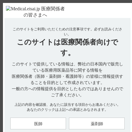
ＰＣ版
お電話はこちら
このサイトをご利用いただくための注意事項です。
必ずお読みくださ
使用期限検索
Drug Information
い。
このサイトは
医療関係者向けで
No : 1732
【ニトロール・錠】 効能又は効果について教え
す。
てください。
このサイトで提供している情報は、弊社の日本国内で販売し
【ニトロール・錠】
ている医療用医薬品等に関する情報を
医療関係者（医師・薬剤師・看護師等）の皆様に情報提供す
効能又は効果について教えてください。
ることを目的として作成されています。
一般の方への情報提供を目的としたものではありませんので
ご了承ください。
［ニトロール錠5mgの情報です］
上記の内容を確認後、あなたに該当する項目からお進みください。
あなたのクリックは上記への承認とみなされます。
電子添文には、効能又は効果に関する以下の記載があります。
（引用1）
なお、効能又は効果に関連する注意については設定されていま
医師
薬剤師
せん。