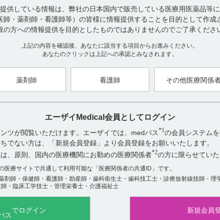
提供している情報は、弊社の日本国内で販売している医療用医薬品等に
お探しの情報が見つからない場合やご不明な点は、hhcホットライン（012
医師・薬剤師・看護師等）の皆様に情報提供することを目的として作成
い。
般の方への情報提供を目的としたものではありませんのでご了承くださ
上記の内容を確認後、あなたに該当する項目からお進みください。
【引用】
あなたのクリックは上記への承認とみなされます。
1）ユベラNカプセル100mg・ソフトカプセル200mg電子添文 2023年
【更新年月】
薬剤師
看護師
その他医療関係
2025年1月
エーザイMedical会員としてログイン
*1
ンツが閲覧いただけます。エーザイでは、medパス
の会員システムを
アンケート:ご意見をお聞かせください
お持ちでない方は、「新規会員登録」より会員登録をお願いいたします。
役に立った
*2
方は、原則、国内の医療機関にお勤めの医療関係者
の方に限らせていた
役に立たなかった
数の医療サイトで共通して利用可能な「医療関係者の共通ID」です。
薬剤師・保健師・看護師・助産師・歯科衛生士・歯科技工士・診療放射線技師・理
技師・臨床工学技士・管理栄養士・介護福祉士
でログイン
新規会員