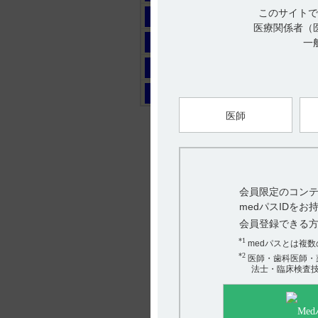
このサイトで
マ
医療関係者（
ヤ
一
ラ
ワ
医師
会員限定のコンテ
medパスIDを
会員登録できる
*1
medパスとは複
*2
医師・歯科医師・
法士・臨床検査