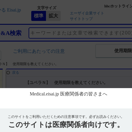
hhcホットライ
文字サイズ
エーザイ企業サイト
サイトトップ
Q&A検索
使用期限
ご利用にあたっての注意
ラＮ】 使用期限を教えてください。
戻る
【ユベラＮ】 使用期限を教えてください。
回答
電子添文には、「有効期間：3年」と記載があります。（引用1）
このサイトをご利用いただくための注意事項です。
必ずお読みください。
このサイトは
※お手元のエーザイ製品の製造番号から使用期限を検索できます。
医療関係者向けです。
使用期限検索サイトはこちら