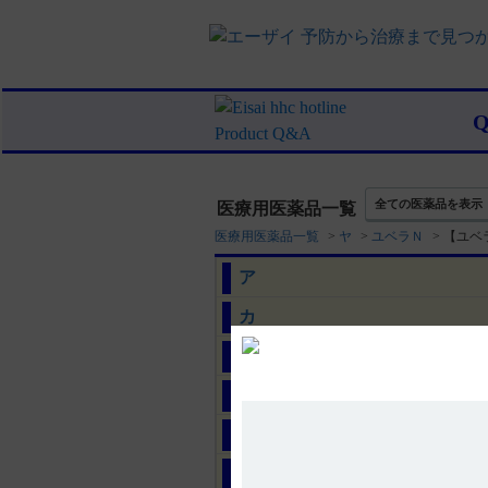
全ての医薬品を表示
医療用医薬品一覧
医療用医薬品一覧
>
ヤ
>
ユベラＮ
>
【ユベ
ア
カ
サ
タ
ナ
ハ