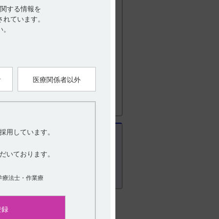
関する情報を
0-419-497）までお問い合わせ下さ
されています。
い。
7月改訂（第1版） 有効期間
者
医療関係者以外
採用しています。
だいております。
学療法士・作業療
登録