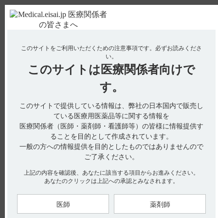
ＰＣ版
お電話はこちら
このサイトをご利用いただくための注意事項です。
必ずお読みくださ
使用期限検索
Drug Information
い。
このサイトは
医療関係者向けで
No : 1113
【ノイキノン】 粉砕投与に関する情報はありま
す。
すか？
このサイトで提供している情報は、弊社の日本国内で販売し
ている医療用医薬品等に関する情報を
医療関係者（医師・薬剤師・看護師等）の皆様に情報提供す
本剤を粉砕して投与することは承認された用法ではなく、弊社
ることを目的として作成されています。
では粉砕投与をおすすめしておりません。
一般の方への情報提供を目的としたものではありませんので
本剤はそのままの形でご服用いただくことを前提に承認されて
ご了承ください。
いるため、粉砕した状態での有効性、安全性は検討していませ
ん。
上記の内容を確認後、あなたに該当する項目からお進みください。
医療機関へのご提供用の安定性データをご用意しております。
あなたのクリックは上記への承認とみなされます。
24時間対応しております「AIホットライン」（チャットボッ
ト）をご利用ください。
AIホットラインはこちらから。
医師
薬剤師