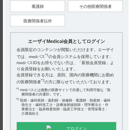
口頭での説明も承っております。ご希望の場合は、hhcホット
看護師
その他医療関係者
ライン（0120-419-497）にお問い合わせください。
【更新年月】
医療関係者以外
2022年11月
戻る
エーザイMedical会員としてログイン
会員限定のコンテンツが閲覧いただけます。エーザイ
*1
では、medパス
の会員システムを採用しています。
関連するQ&A
medパスIDをお持ちでない方は、「新規会員登録」よ
り会員登録をお願いいたします。
【メチコバール・錠・細粒】 用法・用量（投与量、投与
会員登録できる方は、原則、国内の医療機関にお勤め
タイミングなど）について教えてください。
*2
の医療関係者
の方に限らせていただいております。
【ケアラム】 小児への投与に関する注意事項について教
*1
medパスとは複数の医療サイトで共通して利用可能な「医
えてください。
療関係者の共通ID」です。
*2
医師・歯科医師・薬剤師・保健師・看護師・助産師・歯科
【グラケー】 高齢者への投与に関する注意事項について
衛生士・歯科技工士・診療放射線技師・理学療法士・作
教えてください。
業療法士・臨床検査技師・臨床工学技士・管理栄養士・
介護福祉士
アンケート:ご意見をお聞かせください
【ノイキノン】 簡易懸濁法に関する情報はありますか？
(選択してください)
でログイン
【レミトロ】 薬物動態の排泄について教えてください。