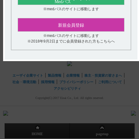
※medパスのサイトに移動します
送信する
hhcホットライン
新規会員登録
(平日9時〜18時 土日・祝日9時〜17時)
※medパスのサイトに移動します
フリーダイヤル
0120-419-497
※2018年9月2日までに会員登録された方もこちらへ
インターネットでのお問い合わせ
エーザイ企業サイト
製品情報
企業情報
株主・投資家の皆さまへ
社会・環境活動
採用情報
プライバシーポリシー
ご利用について
アクセシビリティ
Copyright(C) 2017 Eisai Co., Ltd. All rights reserved.
HOME
pagetop