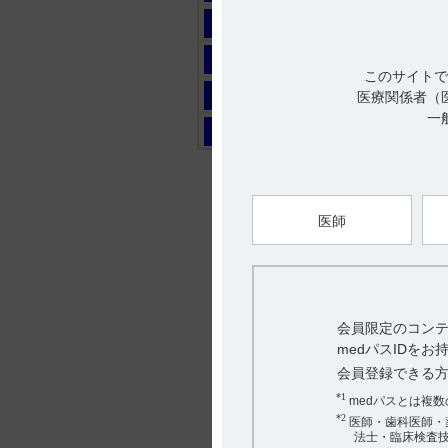
マ
ヤ
このサイトで
ラ
医療関係者（
一
ワ
医師
会員限定のコンテ
medパスIDを
会員登録できる
*1
medパスとは複
*2
医師・歯科医師・
法士・臨床検査