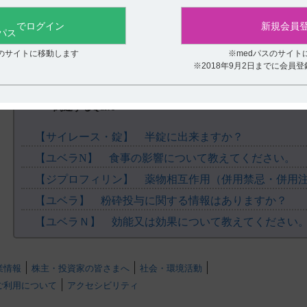
役に立たなかった
でログイン
新規会員
スのサイトに移動します
※medパスのサイト
※2018年9月2日までに会員
関連するQ&A
【サイレース・錠】 半錠に出来ますか？
【ユベラN】 食事の影響について教えてください。
【ユベラ】 粉砕投与に関する情報はありますか？
【ユベラＮ】 効能又は効果について教えてください
業情報
株主・投資家の皆さまへ
社会・環境活動
ご利用について
（引用）
アクセシビリティ
.