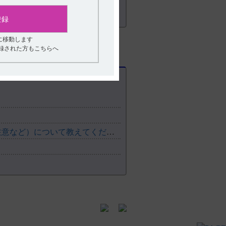
登録
に移動します
登録された方もこちらへ
【ジプロフィリン】 薬物相互作用（併用禁忌・併用注意など）について教えてください。
。