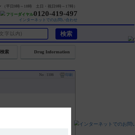
ン
（平日9時～18時 土日・祝日9時～17時）
0120-419-497
フリーダイヤル
インターネットでのお問い合わせ
検索
Drug Information
No : 1106
印刷
した。やむを得ず一包化する場合は、光