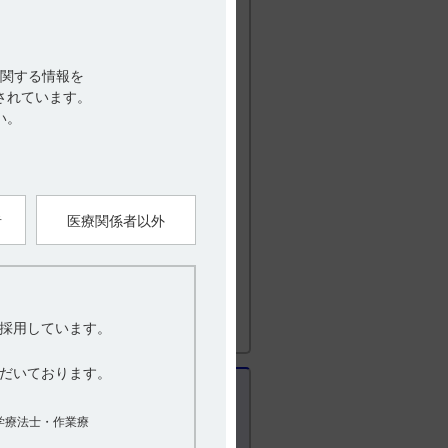
関する情報を
されています。
い。
者
医療関係者以外
採用しています。
おいて、変化は認められませんでした。
ルミ袋開封後、バラ包装は開栓後、高
する場合は、温度と湿度の影響を避けて
だいております。
学療法士・作業療