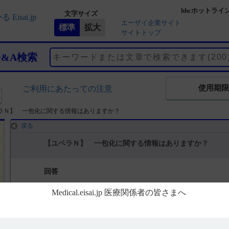
hhcホットライ
文字サイズ
エーザイ企業サイト
サイトトップ
Q&A検索
使用期限
ご利用にあたっての注意
ラＮ】 一包化に関する情報はありますか？
戻る
【ユベラＮ】 一包化に関する情報はありますか？
回答
・ユベラＮカプセル100mg
本剤を無包装にすると、光条件下において、溶出性の低下が見られま
の影響を避けて保管するようお願い致します。