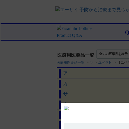
全ての医薬品を表示
医療用医薬品一覧
医療用医薬品一覧
>
ヤ
>
ユベラＮ
>
【ユベ
ア
カ
サ
タ
ナ
ハ