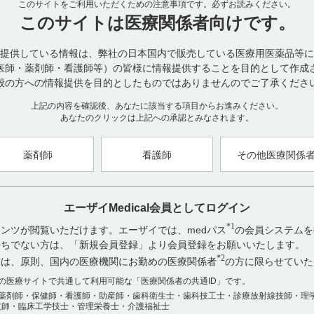
このサイトをご利用いただくための注意事項です。
必ずお読みください。
このサイトは
医療関係者向けです。
提供している情報は、弊社の日本国内で販売している医療用医薬品等に
医師・薬剤師・看護師等）の皆様に情報提供することを目的として作成
般の方への情報提供を目的としたものではありませんのでご了承くださ
上記の内容を確認後、あなたに該当する項目からお進みください。
あなたのクリックは上記への承認とみなされます。
薬剤師
看護師
その他医療関係
（引用）
エーザイMedical会員としてログイン
・ユベラＮソフトカプセル200mg
*1
ンツが閲覧いただけます。エーザイでは、medパス
の会員システムを
本剤を無包装にすると、温度条件下、湿度条件下、および光条件下に
お持ちでない方は、「新規会員登録」より会員登録をお願いいたします。
本品は品質の保持を図るため、室温にて保存して頂き、PTP包装はア
温、湿気を避けて保存するようお願いしています。やむを得ず一包化
*2
方は、原則、国内の医療機関にお勤めの医療関係者
の方に限らせていた
保存して頂くようお願いします。
アンケート:ご意見をお聞かせください
数の医療サイトで共通して利用可能な「医療関係者の共通ID」です。
薬剤師・保健師・看護師・助産師・歯科衛生士・歯科技工士・診療放射線技師・理
役に立った
技師・臨床工学技士・管理栄養士・介護福祉士