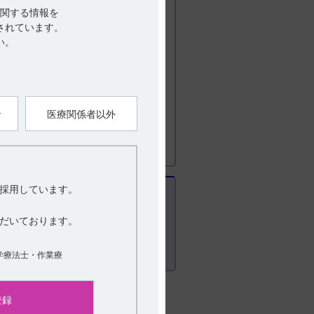
関する情報を
されています。
い。
リンジインタビューフォーム 2023年8月
滴静注50mgバッグ配合試験成績一覧
者
医療関係者以外
採用しています。
だいております。
学療法士・作業療
登録