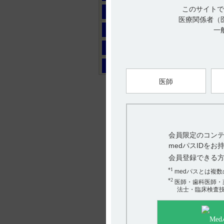
このサイトで
マ
医療関係者（
ヤ
一
ラ
ワ
医師
会員限定のコンテ
medパスIDを
会員登録できる
*1
medパスとは複
*2
医師・歯科医師・
法士・臨床検査