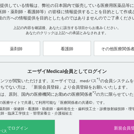
提供している情報は、弊社の日本国内で販売している医療用医薬品等に
医師・薬剤師・看護師等）の皆様に情報提供することを目的として作成
【引用】
般の方への情報提供を目的としたものではありませんのでご了承くださ
1)ニトロール点滴静注50mgバッグ・100mgバッグ・持続静注25mgシ
改訂（第 12版） XIII.備考 2.その他の関連資料 (2)ニトロール点
上記の内容を確認後、あなたに該当する項目からお進みください。
あなたのクリックは上記への承認とみなされます。
【更新年月】
2024年11月
薬剤師
看護師
その他医療関係
エーザイMedical会員としてログイン
*1
ンツが閲覧いただけます。エーザイでは、medパス
の会員システムを
アンケート:ご意見をお聞かせください
お持ちでない方は、「新規会員登録」より会員登録をお願いいたします。
役に立った
*2
方は、原則、国内の医療機関にお勤めの医療関係者
の方に限らせていた
役に立たなかった
数の医療サイトで共通して利用可能な「医療関係者の共通ID」です。
薬剤師・保健師・看護師・助産師・歯科衛生士・歯科技工士・診療放射線技師・理
技師・臨床工学技士・管理栄養士・介護福祉士
でログイン
新規会員