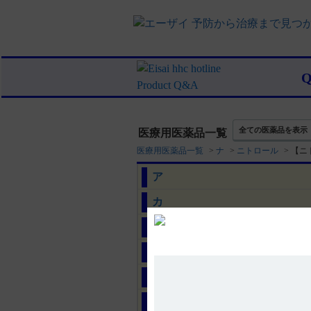
全ての医薬品を表示
医療用医薬品一覧
医療用医薬品一覧
>
ナ
>
ニトロール
>
【ニ
ア
カ
サ
タ
ナ
ハ