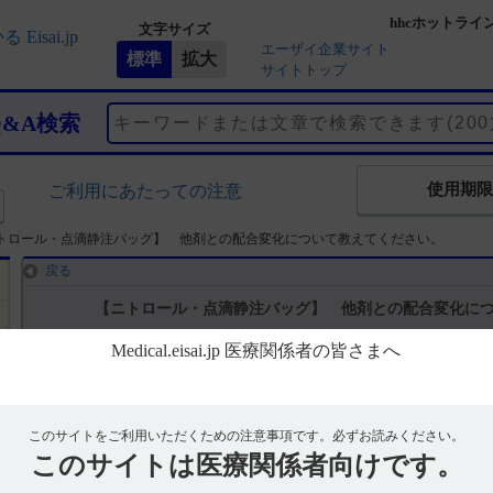
hhcホットライ
文字サイズ
エーザイ企業サイト
サイトトップ
Q&A検索
使用期限
ご利用にあたっての注意
トロール・点滴静注バッグ】 他剤との配合変化について教えてください。
戻る
【ニトロール・点滴静注バッグ】 他剤との配合変化に
回答
他剤との配合変化については、配合試験成績一覧をインタビューフォ
このサイトをご利用いただくための注意事項です。
必ずお読みください。
詳細は、インタビューフォームをご確認ください。（引用1）
このサイトは
医療関係者向けです。
※インタビューフォームはこちら