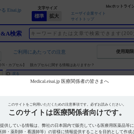
hhcホットライ
文字サイズ
エーザイ企業サイト
サイトトップ
Q&A検索
使用期限
ご利用にあたっての注意
ラN・カプセル】 脱カプセルに関する情報はありますか？
戻る
【ユベラN・カプセル】 脱カプセルに関する情報はあり
回答
このサイトをご利用いただくための注意事項です。
必ずお読みください。
このサイトは
医療関係者向けです。
弊社では脱カプセルした状態での投与をおすすめしておりません。ユベラ
服用いただくことを前提に承認されているため、脱カプセルした状態
ん。脱カプセル時の安定性データをご用意しておりますので、必要な場合はhh
提供している情報は、弊社の日本国内で販売している医療用医薬品等に
にお問い合わせください。
医師・薬剤師・看護師等）の皆様に情報提供することを目的として作成