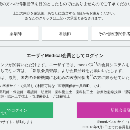
般の方への情報提供を目的としたものではありませんのでご了承くださ
【作成年月】
上記の内容を確認後、あなたに該当する項目からお進みください。
あなたのクリックは上記への承認とみなされます。
2019年1月
薬剤師
看護師
その他医療関係
アンケート:ご意見をお聞かせください
エーザイMedical会員としてログイン
役に立った
*1
ンツが閲覧いただけます。エーザイでは、medパス
の会員システムを
役に立たなかった
お持ちでない方は、「新規会員登録」より会員登録をお願いいたします。
*2
方は、原則、国内の医療機関にお勤めの医療関係者
の方に限らせていた
数の医療サイトで共通して利用可能な「医療関係者の共通ID」です。
薬剤師・保健師・看護師・助産師・歯科衛生士・歯科技工士・診療放射線技師・理
技師・臨床工学技士・管理栄養士・介護福祉士
でログイン
新規会員
関連するQ&A
スのサイトに移動します
※medパスのサイト
【ユベラＮ】 簡易懸濁法に関する情報はありますか
※2018年9月2日までに会員