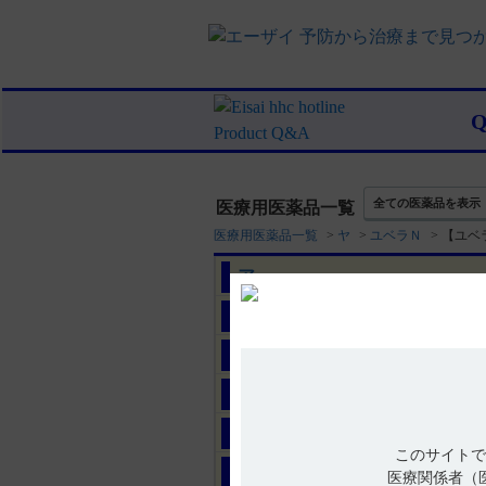
全ての医薬品を表示
医療用医薬品一覧
医療用医薬品一覧
>
ヤ
>
ユベラＮ
>
【ユベ
ア
カ
サ
タ
ナ
このサイトで
ハ
医療関係者（