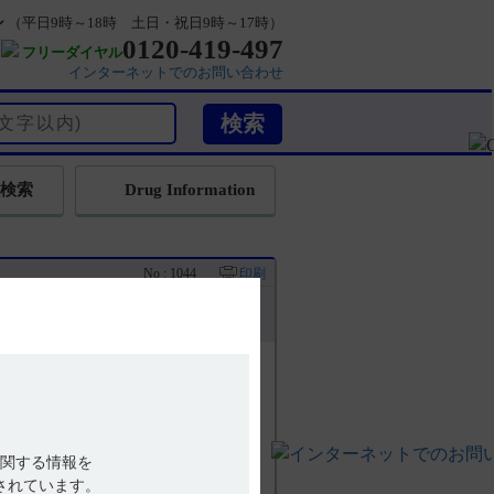
ン
（平日9時～18時 土日・祝日9時～17時）
0120-419-497
フリーダイヤル
インターネットでのお問い合わせ
検索
Drug Information
No : 1044
印刷
ますか？
Nカプセル100mgはそのままの形でご
での有効性、安全性は検討していませ
cホットライン（0120-419-497）
関する情報を
されています。