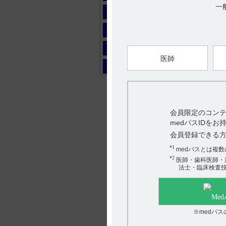
一
マ
ヤ
ラ
医師
ワ
会員限定のコンテ
medパスIDを
会員登録できる
*1
medパスとは複
*2
医師・歯科医師・
法士・臨床検査
※medパ