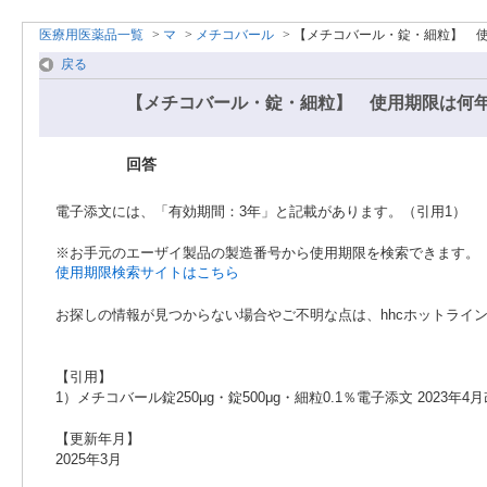
医療用医薬品一覧
>
マ
>
メチコバール
>
【メチコバール・錠・細粒】 
戻る
【メチコバール・錠・細粒】 使用期限は何
回答
電子添文には、「有効期間：3年」と記載があります。（引用1）
※お手元のエーザイ製品の製造番号から使用期限を検索できます。
使用期限検索サイトはこちら
お探しの情報が見つからない場合やご不明な点は、hhcホットライン（0
【引用】
1）メチコバール錠250μg・錠500μg・細粒0.1％電子添文 2023年
【更新年月】
2025年3月