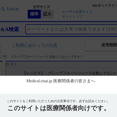
hhcホットライ
文字サイズ
エーザイ企業サイト
サイトトップ
Q&A検索
使用期限
ご利用にあたっての注意
ビマ】 グレープフルーツジュースを飲んでもいいですか？
戻る
【レンビマ】 グレープフルーツジュースを飲んでもい
回答
電子添文には、グレープフルーツジュースを制限する記載はありませ
このサイトをご利用いただくための注意事項です。
必ずお読みください。
なお、グレープフルーツジュースに含まれる（フラノクマリン）は、CY
このサイトは
医療関係者向けです。
れています。（引用1）
本剤はCYP3Aの基質となりますが、電子添文においてCYP3A阻害剤