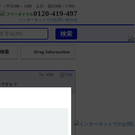
ン
（平日9時～18時 土日・祝日9時～17時）
0120-419-497
フリーダイヤル
インターネットでのお問い合わせ
検索
Drug Information
No : 9586
印刷
いですか？
ん。
P3A4の阻害作用を有することが知ら
は併用注意としていません。（引用2）