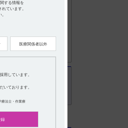
関する情報を
されています。
い。
0. 相互作用
者
医療関係者以外
採用しています。
だいております。
学療法士・作業療
登録