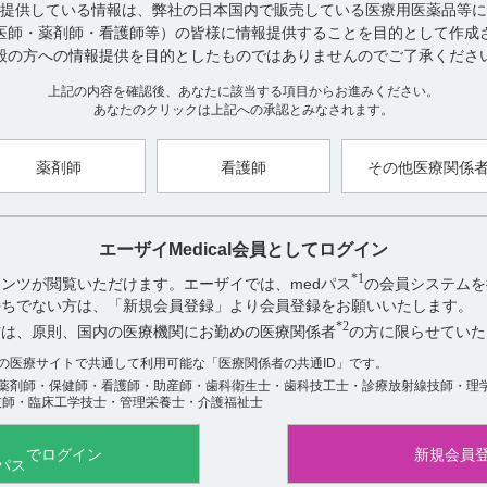
提供している情報は、弊社の日本国内で販売している医療用医薬品等に
医師・薬剤師・看護師等）の皆様に情報提供することを目的として作成
【引用】
般の方への情報提供を目的としたものではありませんのでご了承くださ
1）斎田哲也ら 医療薬学 32巻7号 p693-699(2006)[ZZZ-1134]
2）レンビマカプセル4mg・10mg電子添文 2024年2月改訂（第5版） 1
上記の内容を確認後、あなたに該当する項目からお進みください。
あなたのクリックは上記への承認とみなされます。
【更新年月】
2024年5月
薬剤師
看護師
その他医療関係
エーザイMedical会員としてログイン
アンケート:ご意見をお聞かせください
*1
ンツが閲覧いただけます。エーザイでは、medパス
の会員システムを
お持ちでない方は、「新規会員登録」より会員登録をお願いいたします。
役に立った
*2
方は、原則、国内の医療機関にお勤めの医療関係者
の方に限らせていた
役に立たなかった
数の医療サイトで共通して利用可能な「医療関係者の共通ID」です。
薬剤師・保健師・看護師・助産師・歯科衛生士・歯科技工士・診療放射線技師・理
技師・臨床工学技士・管理栄養士・介護福祉士
でログイン
新規会員