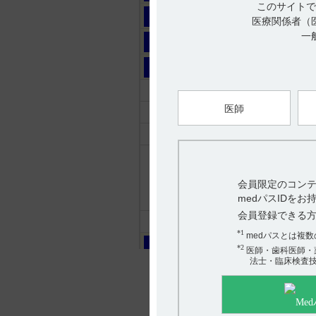
このサイトで
マ
医療関係者（
一
ヤ
ラ
ルネスタ
(20件)
医師
レケンビ
(88件)
レミトロ
(26件)
レンビマ
(71件)
甲状腺癌
(3件)
会員限定のコンテ
medパスIDを
肝細胞癌
(5件)
会員登録できる
ロゼバラミン
(32件)
*1
medパスとは複
ワ
*2
医師・歯科医師・
法士・臨床検査