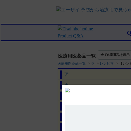
全ての医薬品を表示
医療用医薬品一覧
医療用医薬品一覧
>
ラ
>
レンビマ
>
【レン
ア
カ
サ
タ
ナ
ハ