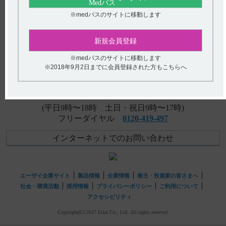
【レンビマ】 他の抗悪性腫瘍剤の併用はできますか？
※medパスのサイトに移動します
アンケート:ご意見をお聞かせください
【レンビマ・肝細胞癌】 胃食道静脈瘤がある患者に投与
新規会員登録
できますか？
(選択してください)
※medパスのサイトに移動します
※2018年9月2日までに会員登録された方もこちらへ
送信する
hhcホットライン
(平日9時〜18時 土日・祝日9時〜17時)
フリーダイヤル
0120-419-497
インターネットでのお問い合わせ
エーザイ企業サイト
製品情報
企業情報
株主・投資家の皆さまへ
社会・環境活動
採用情報
プライバシーポリシー
ご利用について
アクセシビリティ
Copyright(C) 2017 Eisai Co., Ltd. All rights reserved.