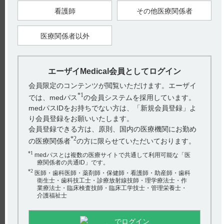
看護師
その他医療関係者
【引用】
1）【肝細胞癌】適正にご使用いただくためのガイドブック
医療関係者以外
IV.Q&A Q10 p78（LEN1087ESG）
【更新年月】
2025年5月
エーザイMedical会員としてログイン
?
会員限定のコンテンツが閲覧いただけます。エーザイ
*1
では、medパス
の会員システムを採用しています。
medパスIDをお持ちでない方は、「新規会員登録」よ
り会員登録をお願いいたします。
戻る
会員登録できる方は、原則、国内の医療機関にお勤め
*2
の医療関係者
の方に限らせていただいております。
*1
medパスとは複数の医療サイトで共通して利用可能な「医
関連するQ&A
療関係者の共通ID」です。
【ケアラム】 副作用について教えてください。
*2
医師・歯科医師・薬剤師・保健師・看護師・助産師・歯科
衛生士・歯科技工士・診療放射線技師・理学療法士・作
業療法士・臨床検査技師・臨床工学技士・管理栄養士・
【デタントール】 効能又は効果について教えてくださ
介護福祉士
い。
【ルネスタ】 高齢者は何歳以上ですか。
でログイン