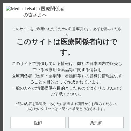
ＰＣ版
お電話はこちら
このサイトをご利用いただくための注意事項です。
必ずお読みくださ
使用期限検索
Drug Information
い。
このサイトは
医療関係者向けで
No : 3311
【レンビマ・肝細胞癌】 局所療法後はいつから
す。
レンビマ投与が可能ですか？
このサイトで提供している情報は、弊社の日本国内で販売し
ている医療用医薬品等に関する情報を
医療関係者（医師・薬剤師・看護師等）の皆様に情報提供す
局所療法後のレンビマ開始のタイミングについて明確なエビデ
ることを目的として作成されています。
ンスを持ち合わせておりません。
ご参考として第III相臨床試験の情報を以下にご紹介します。
一般の方への情報提供を目的としたものではありませんので
（引用1）
ご了承ください。
切除不能な肝細胞癌に対する国際共同第III相試験（304試験,
上記の内容を確認後、あなたに該当する項目からお進みください。
REFLECT）において、レンビマ投与群では478例中327例に肝
あなたのクリックは上記への承認とみなされます。
細胞癌に対する前治療が実施されていました。
本試験では、無作為化（投与開始日又は前日）から28日以内に
何らかの抗癌治療（外科手術、経皮的エタノール注入療法、ラ
ジオ波焼灼療法、肝動脈[化学]塞栓療法、肝動注化学療法、生
医師
薬剤師
物学的製剤による治療、免疫療法、ホルモン療法、放射線療法
を含む）を受けた患者は除外されていました。