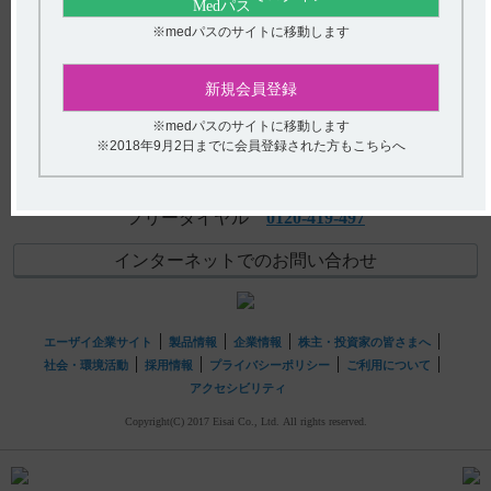
【アクトネル錠75mg】 有効成分、規格の種類、製剤の大
アンケート:ご意見をお聞かせください
※medパスのサイトに移動します
きさ、添加物などについて教えてください。
(選択してください)
【ノイキノン】 取り扱い上の注意として、保存時に注意
新規会員登録
することについて教えてください。
送信する
※medパスのサイトに移動します
※2018年9月2日までに会員登録された方もこちらへ
hhcホットライン
(平日9時〜18時 土日・祝日9時〜17時)
フリーダイヤル
0120-419-497
インターネットでのお問い合わせ
エーザイ企業サイト
製品情報
企業情報
株主・投資家の皆さまへ
社会・環境活動
採用情報
プライバシーポリシー
ご利用について
アクセシビリティ
Copyright(C) 2017 Eisai Co., Ltd. All rights reserved.