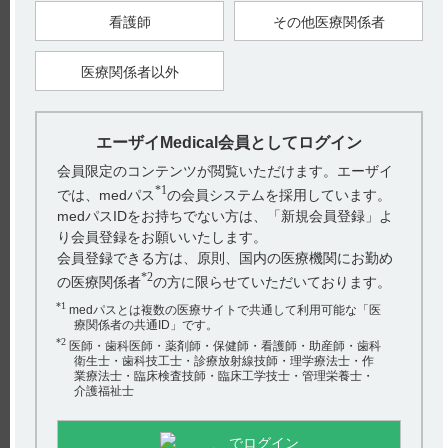
お探しの情報が見つからない場合やご不明な点は、hhcホット
ライン（0120-419-497）までお問い合わせ下さい。
看護師
その他医療関係者
【引用】
医療関係者以外
1）メチコバール錠250μg・錠500μg・細粒0.1％電子添文 2023
年4月改訂（第1版） 有効期間
【更新年月】
2025年3月
エーザイMedical会員としてログイン
会員限定のコンテンツが閲覧いただけます。エーザイ
*1
では、medパス
の会員システムを採用しています。
戻る
medパスIDをお持ちでない方は、「新規会員登録」よ
り会員登録をお願いいたします。
会員登録できる方は、原則、国内の医療機関にお勤め
関連するQ&A
*2
の医療関係者
の方に限らせていただいております。
【メチコバール・注射】 使用期限は何年ですか？
*1
medパスとは複数の医療サイトで共通して利用可能な「医
療関係者の共通ID」です。
【ルネスタ】 他の睡眠薬と併用について教えてくださ
*2
医師・歯科医師・薬剤師・保健師・看護師・助産師・歯科
衛生士・歯科技工士・診療放射線技師・理学療法士・作
い。
業療法士・臨床検査技師・臨床工学技士・管理栄養士・
介護福祉士
【メチコバール・錠・細粒】 投薬期間に制限はあります
か？
でログイン