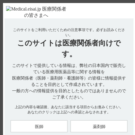
ＰＣ版
お電話はこちら
このサイトをご利用いただくための注意事項です。
必ずお読みくださ
使用期限検索
Drug Information
い。
このサイトは
医療関係者向けで
No : 3151
【メチコバール・錠・細粒】 使用期限は何年で
す。
すか？
このサイトで提供している情報は、弊社の日本国内で販売し
【メチコバール・錠・細粒】
ている医療用医薬品等に関する情報を
医療関係者（医師・薬剤師・看護師等）の皆様に情報提供す
使用期限は何年ですか？
ることを目的として作成されています。
一般の方への情報提供を目的としたものではありませんので
ご了承ください。
電子添文には、「有効期間：3年」と記載があります。（引用
上記の内容を確認後、あなたに該当する項目からお進みください。
1）
あなたのクリックは上記への承認とみなされます。
※お手元のエーザイ製品の製造番号から使用期限を検索できま
す。
医師
薬剤師
使用期限検索サイトはこちら