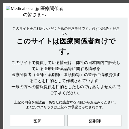
関連するQ&A
【フィコンパ錠・細粒】 血中濃度が定常状態に達する時間につい
て、教えてください。
ＰＣ版
お電話はこちら
【エクフィナ】 1日1回服用ですが、いつ服用したら良いですか？
このサイトをご利用いただくための注意事項です。
必ずお読みくださ
使用期限検索
Drug Information
食事の影響について教えてください。
い。
【デタントールR】 使用期限は何年ですか？
このサイトは
医療関係者向けで
No : 2973
【ロゼバラミン】 院外処方できますか？
【ケイツーシロップ】 授乳婦への投与に関する
す。
【タスフィゴ】 手掌・足底発赤知覚不全症候群の副作用について
アンケート:ご意見をお聞かせください
教えてください。
注意事項について教えてください。
このサイトで提供している情報は、弊社の日本国内で販売し
電子添文には、授乳婦への投与に関する注意事項は設定されて
ている医療用医薬品等に関する情報を
いません。（引用1）
医療関係者（医師・薬剤師・看護師等）の皆様に情報提供す
hhcホットライン
ることを目的として作成されています。
なお、ケイツーシロップの効能又は効果は以下の通りです。
(平日9時〜18時 土日・祝日9時〜17時)
一般の方への情報提供を目的としたものではありませんので
（引用2）
フリーダイヤル
0120-419-497
ご了承ください。
インターネットでのお問い合わせ
4．効能又は効果
上記の内容を確認後、あなたに該当する項目からお進みください。
あなたのクリックは上記への承認とみなされます。
○新生児出血症及び新生児低プロトロンビン血症の治療
○新生児・乳児ビタミンK欠乏性出血症の予防
医師
薬剤師
エーザイ企業サイト
製品情報
企業情報
株主・投資家の皆さまへ