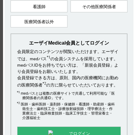
社会・環境活動
採用情報
プライバシーポリシー
ご利用について
【引用】
看護師
その他医療関係者
アクセシビリティ
1）ケイツーシロップ0.2％電子添文2023年4月改訂（第2版）
Copyright(C) 2017 Eisai Co., Ltd. All rights reserved.
9．特定の背景を有する患者に関する注意
医療関係者以外
2）ケイツーシロップ0.2％電子添文2023年4月改訂（第2版）
4．効能又は効果
HOME
エーザイMedical会員としてログイン
【更新年月】
pagetop
2024年2月
会員限定のコンテンツが閲覧いただけます。エーザイ
*1
では、medパス
の会員システムを採用しています。
medパスIDをお持ちでない方は、「新規会員登録」よ
り会員登録をお願いいたします。
カテゴリー：
会員登録できる方は、原則、国内の医療機関にお勤め
ケイツー
*2
の医療関係者
の方に限らせていただいております。
シロップ
*1
medパスとは複数の医療サイトで共通して利用可能な「医
療関係者の共通ID」です。
*2
医師・歯科医師・薬剤師・保健師・看護師・助産師・歯科
衛生士・歯科技工士・診療放射線技師・理学療法士・作
業療法士・臨床検査技師・臨床工学技士・管理栄養士・
電子添文には、授乳婦への投与に関する注意事項は設定されて
介護福祉士
いません。（引用1）
なお、ケイツーシロップの効能又は効果は以下の通りです。
（引用2）
でログイン