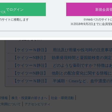
役に立たなかった
ので、LPEパックの状態で保存し、使用直前にLPEパックから取り出
し、含量が低下する。（引用7）
でログイン
新規会員
スのサイトに移動します
※medパスのサイト
【引用】
※2018年9月2日までに会員
1）ケイツーN静注10mg電子添文 2023年5月改訂（第1版） 14．適用上
1
2）ケイツーN静注10mg電子添文 2023年5月改訂（第1版） 14．適用上
関連するQ&A
2
3）ケイツーN静注10mg電子添文 2023年5月改訂（第1版） 14．適用上
【ケイツーＮ静注】 用法及び用量や投与時の注意事
3
4）ケイツーN静注10mg電子添文 2023年5月改訂（第1版） 14．適用上
1
5）ケイツーN静注10mg電子添文 2023年5月改訂（第1版） 14．適用上
【ケイツーＮ静注】 どのような薬剤ですか？特徴は
2
【ケイツーN静注】 他剤との配合変化に関する情報
6）ケイツーN静注10mg電子添文 2023年5月改訂（第1版） 14．適用上
3
【ケイツーＮ静注】 半減期・Cmaxなど、血中濃度
7）ケイツーN静注10mg電子添文 2023年5月改訂（第1版） 20．取扱い
【更新年月】
業情報
2024年2月
株主・投資家の皆さまへ
社会・環境活動
ご利用について
アクセシビリティ
.