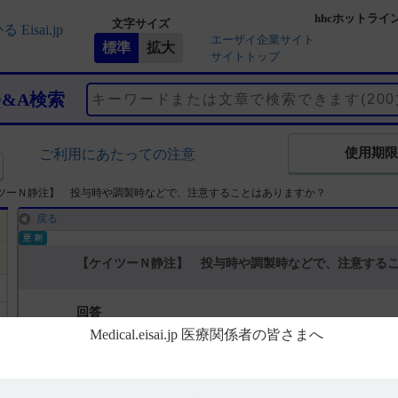
hhcホットライ
文字サイズ
エーザイ企業サイト
サイトトップ
Q&A検索
使用期限
ご利用にあたっての注意
ツーＮ静注】 投与時や調製時などで、注意することはありますか？
戻る
【ケイツーＮ静注】 投与時や調製時などで、注意する
回答
電子添文には、投与時や調製時などの注意事項に関する以下の記載が
14．適用上の注意