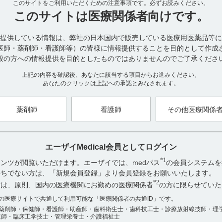
14．1薬剤調製時の注意
このサイトをご利用いただくための注意事項です。
必ずお読みください。
14．1．1点滴静注を行う場合には、日本薬局方生理食塩液又は5％ブ
このサイトは
医療関係者向けです。
続投与すること。（引用1）
提供している情報は、弊社の日本国内で販売している医療用医薬品等に
14．1．2本剤は可溶化剤として精製ダイズレシチンを使用しており
医師・薬剤師・看護師等）の皆様に情報提供することを目的として作成
し配合変化を起こすことがある。ファイナルフィルターを使用し点滴
般の方への情報提供を目的としたものではありませんのでご了承くださ
目詰まりを起こす可能性がある。（引用2）
上記の内容を確認後、あなたに該当する項目からお進みください。
14．1．3本剤は、血漿増量剤（デキストラン製剤等）、ヘパリン製
あなたのクリックは上記への承認とみなされます。
こと。（引用3）
14．2薬剤投与時の注意
薬剤師
看護師
その他医療関係
14．2．1点滴静注する場合は、本剤の光分解を防ぐため、遮光カバ
用4）
14．2．2急速に投与するとショック症状があらわれることがあるの
エーザイMedical会員としてログイン
は、緩徐に注射すること。（引用5）
*1
ンツが閲覧いただけます。エーザイでは、medパス
の会員システムを
14．2．3ポリ塩化ビニル製の輸液セット等を使用した場合、可塑剤であるDEHP
お持ちでない方は、「新規会員登録」より会員登録をお願いいたします。
phthalate：フタル酸ジ‐（2‐エチルヘキシル）］が製剤中に溶出す
*2
方は、原則、国内の医療機関にお勤めの医療関係者
の方に限らせていた
セット等を使用することが望ましい。（引用6）
アンケート:ご意見をお聞かせください
数の医療サイトで共通して利用可能な「医療関係者の共通ID」です。
20．取扱い上の注意
薬剤師・保健師・看護師・助産師・歯科衛生士・歯科技工士・診療放射線技師・理
役に立った
技師・臨床工学技士・管理栄養士・介護福祉士
20．1本剤は、保管中の品質の安定性確保のためLPEパック（Light Protec