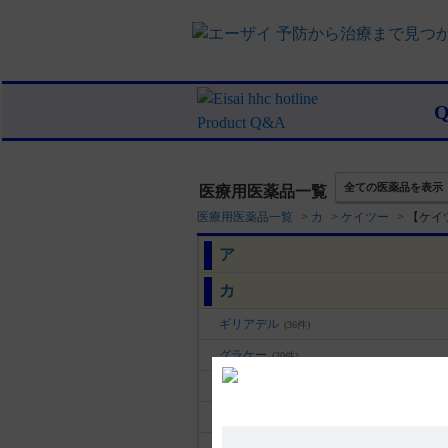
全ての医薬品を表示
医療用医薬品一覧
医療用医薬品一覧
>
カ
>
ケイツー
>
【ケイ
ア
カ
ギリアデル
(36件)
グラケー
(20件)
クリアクター
(22件)
ケアラム
(49件)