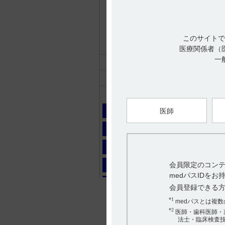
ケイツー
(88件)
カプセル
(30件)
静注
(28件)
このサイトで
シロップ
(30件)
医療関係者（
一
ケーワン
(22件)
コアテック
(29件)
コスパノン
(18件)
サ
医師
タ
ナ
ハ
会員限定のコンテ
medパスIDを
マ
会員登録できる
ヤ
*1
medパスとは複
*2
医師・歯科医師・
ラ
法士・臨床検査