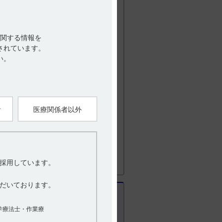
ドウ糖液で希釈し、単独の点滴ラインで持
関する情報を
、他の薬剤との配合により可溶化力が低下
されています。
静注すると、通常より早くフィルターの
い。
剤と配合変化を起こすため、配合は避ける
者
医療関係者以外
ーを用いるなど十分に注意すること。（引
で、点滴静注が望ましいが、静注する場合
採用しています。
［di‐（2‐ethylhexyl）
るおそれがあるので、DEHPを含まない輸液
だいております。
学療法士・作業療
t Easy open pack）を使用している