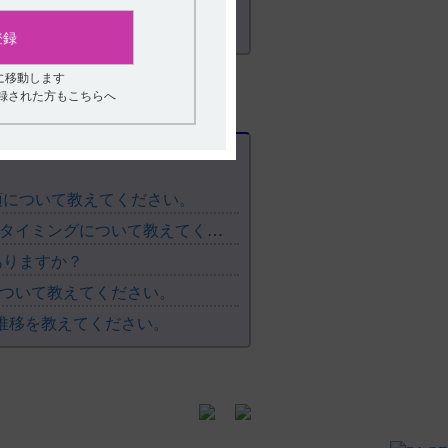
すこと。アンプルのままでは、光で分解
登録
に移動します
登録された方もこちらへ
の注意 14．1薬剤調製時の注意 14．1．
の注意 14．1薬剤調製時の注意 14．1．
の注意 14．1薬剤調製時の注意 14．1．
項について教えてください。
の注意 14．2薬剤投与時の注意 14．2．
【ケイツーN静注】 効果発現時間と凝固能検査の測定タイミングについて教えてください。
の注意 14．2薬剤投与時の注意 14．2．
ありますか？
について教えてください。
の注意 14．2薬剤投与時の注意 14．2．
の推移を教えてください。
上の注意 20．1