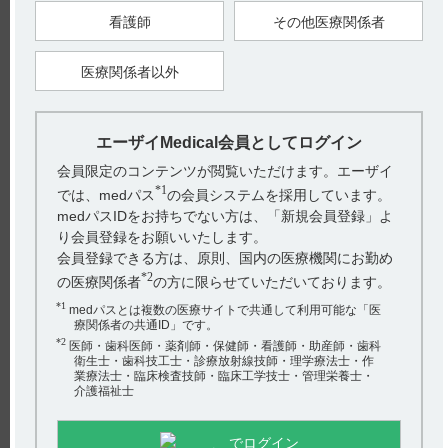
【関連情報】
インタビューフォームには、過量投与について以下の記載があ
看護師
その他医療関係者
ります。
■過量投与（引用2）
医療関係者以外
（解説）
・外国臨床試験においてペランパネル経口製剤を過量服用した
事例が報告されており、その際、精神状態変化、激越及び攻撃
的行動がみられたため、設定した。
・本剤には、過量投与の際の特異的な薬物療法はなく、腎透析
エーザイMedical会員としてログイン
によるクリアランスの促進は期待できないことから設定した。
会員限定のコンテンツが閲覧いただけます。エーザイ
インタビューフォームには、透析除去率について以下の記載が
*1
では、medパス
の会員システムを採用しています。
あります。
medパスIDをお持ちでない方は、「新規会員登録」よ
■透析等による除去率（引用3）
該当資料なし
り会員登録をお願いいたします。
会員登録できる方は、原則、国内の医療機関にお勤め
また、インタビューフォームには、血漿蛋白結合率について以
*2
の医療関係者
の方に限らせていただいております。
下の記載があります。
■血漿蛋白結合率（引用4）
*1
medパスとは複数の医療サイトで共通して利用可能な「医
95.3％～95.8％（
in vitro
、ヒト血漿、濃度20～2,000ng／mL）
療関係者の共通ID」です。
（引用5）
*2
医師・歯科医師・薬剤師・保健師・看護師・助産師・歯科
衛生士・歯科技工士・診療放射線技師・理学療法士・作
業療法士・臨床検査技師・臨床工学技士・管理栄養士・
【引用】
介護福祉士
1）フィコンパ点滴静注用2mg電子添文 2024年4月改訂（第2
版） 13. 過量投与
2）フィコンパ点滴静注用2mgインタビューフォーム 2024年4月
改訂（第2版） VIII．安全性（使用上の注意等）に関する項目
でログイン