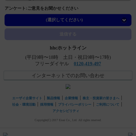
とその理由を教えてください。
アンケート:ご意見をお聞かせください
【フィコンパ・点滴静注】 投与時間別の血中濃度推移を
教えてください。（Cmax、AUC、Tmax、T1/2など）
(選択してください)
【フィコンパ・点滴静注】 用法及び用量の設定理由を教
送信する
えてください。
hhcホットライン
(平日9時〜18時 土日・祝日9時〜17時)
フリーダイヤル
0120-419-497
インターネットでのお問い合わせ
エーザイ企業サイト
製品情報
企業情報
株主・投資家の皆さまへ
社会・環境活動
採用情報
プライバシーポリシー
ご利用について
アクセシビリティ
Copyright(C) 2017 Eisai Co., Ltd. All rights reserved.