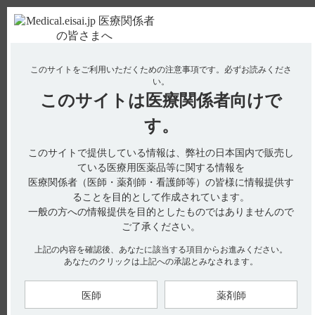
ＰＣ版
お電話はこちら
このサイトをご利用いただくための注意事項です。
必ずお読みくださ
使用期限検索
Drug Information
い。
このサイトは
医療関係者向けで
No : 19177
【フィコンパ・点滴静注】 過量投与時の対処法
す。
について教えてください。
このサイトで提供している情報は、弊社の日本国内で販売し
ている医療用医薬品等に関する情報を
医療関係者（医師・薬剤師・看護師等）の皆様に情報提供す
電子添文には、過量投与について以下の記載があります。
ることを目的として作成されています。
一般の方への情報提供を目的としたものではありませんので
13. 過量投与（引用1）
13.1 徴候・症状
ご了承ください。
過量投与後にみられた主な症状は、精神状態変化、激越及び攻
撃的行動であった。
上記の内容を確認後、あなたに該当する項目からお進みください。
あなたのクリックは上記への承認とみなされます。
13.2 処置
過量投与の際の特異的な薬物療法はない。なお、腎透析による
クリアランスの促進は期待できない。
医師
薬剤師