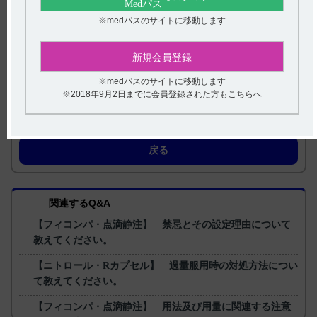
10．過量投与
3）フィコンパ点滴静注用2mgインタビューフォーム 2024年4月
※medパスのサイトに移動します
改訂（第2版） VII．薬物動態に関する項目 9．透析等による除
去率
4）フィコンパ点滴静注用2mgインタビューフォーム 2024年4月
改訂（第2版） VII．薬物動態に関する項目 5．分布 (6)血漿蛋
新規会員登録
白結合率
5）社内資料：ペランパネルのin vitroヒト血漿蛋白結合率
（2016年3月28日承認、CTD 2.6.4.4.3） ［FYC‐0006］
※medパスのサイトに移動します
※2018年9月2日までに会員登録された方もこちらへ
【更新年月】
2025年5月
戻る
関連するQ&A
【フィコンパ・点滴静注】 禁忌とその設定理由について
教えてください。
【ニトロール・Rカプセル】 過量服用時の対処方法につい
て教えてください。
【フィコンパ・点滴静注】 用法及び用量に関連する注意