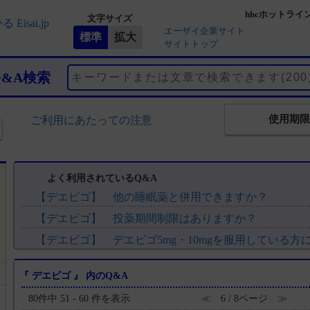
hhcホットライ
文字サイズ
エーザイ企業サイト
サイトトップ
Q&A検索
使用期限
ご利用にあたっての注意
よく利用されているQ&A
【デエビゴ】 他の睡眠薬と併用できますか？
【デエビゴ】 投薬期間制限はありますか？
『 デエビゴ 』 内のQ&A
【デエビゴ】 半割（分割）できますか？また安定性
80件中 51 - 60 件を表示
≪
6 / 8ページ
≫
【デエビゴ】 粉砕投与に関する情報はありますか？