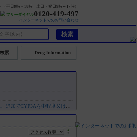
ン
（平日9時～18時 土日・祝日9時～17時）
0120-419-497
フリーダイヤル
インターネットでのお問い合わせ
検索
Drug Information
【デエビゴ】 デエビゴ5mg・10mgを服用している方に、追加でCYP3Aを中程度又は強力に阻害する薬剤を併用する...
【デエビゴ】 食事の影響について教えてください。食後、どのくらい時間を空けて服用すればよいですか？
のデ－タはありますか。