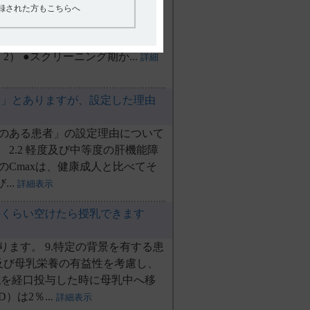
試験］（海外データ含む）では、
登録された方もこちらへ
醒時間への影響を検討しており、
、プラセボを含む治験薬は投与さ
） ●スクリーニング期か...
詳細
」とありますが、設定した理由
のある患者」の設定理由について
2.2 軽度及び中等度の肝機能障
Cmaxは、健康成人と比べてそ
...
詳細表示
のくらい空けたら授乳できます
ます。 9.特定の背景を有する患
性及び母乳栄養の有益性を考慮し、
gを経口投与した時に母乳中へ移
は2％...
詳細表示