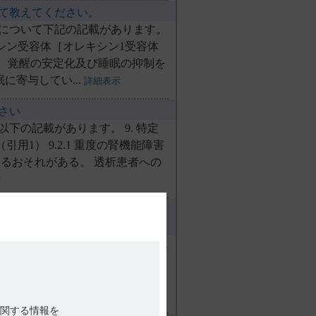
いて教えてください。
て教えてください。
について下記の記載があります。
ださい。
シン受容体［オレキシン1受容体
できますか？
て、覚醒の安定化及び睡眠の抑制を
に寄与してい...
時間について教えてください。
詳細表示
さい
下の記載があります。 9. 特定
用1） 9.2.1 重度の腎機能障害
るおそれがある。 透析患者への
示
3A阻害剤を併用している方は、
しすることができません。 臨床試
討されておらず、また影響が残存
増量のタイミングは患者の状態を
いては最終的には...
詳細表示
関する情報を