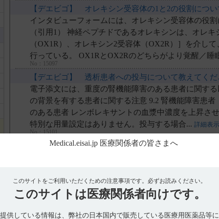
【デエビゴ】 オレキシン受容体の1と2の役割につ
【デエビゴ】 高齢者への投与量や投与の注意につい
インタビューフォームには、オレキシン受容体の役割
【デエビゴ】 過量服用時の対処法について教えてく
（引用1） 神経ペプチドであるオレキシンは、オレキ
【デエビゴ】 夜起きた際に追加で服用させることは
（OX1R）、オレキシン2受容体（OX2R）］を介し
行っている。 OX1RとOX2Rのどちらがより覚醒／睡眠
【デエビゴ】 投与中止後、体内から消失するまでの
No：15097
【デエビゴ】 透析患者への投与について教えてくだ
電子添文には、重度の腎機能障害のある患者に関する以
の背景を有する患者に関する注意 9.2 腎機能障害患者（引
のある患者 レンボレキサントの血漿中濃度を上昇させ
特別な用量設定はありません。投与する場合...
詳細表
No：15101
【デエビゴ】 デエビゴ2.5mgと中程度以上のCYP
CYP3A阻害剤を中止した日から...
あいにく、いつから5mgに増量するべきか時期をお示
験においてCYP3A阻害剤の影響が残存する期間は検
このサイトをご利用いただくための注意事項です。
必ずお読みください。
このサイトは
医療関係者向けです。
する期間も併用薬剤により異なると考えられるため、
みて医師にご判断いただいております 。 保険審査 につ
No：15724
提供している情報は、弊社の日本国内で販売している医療用医薬品等に