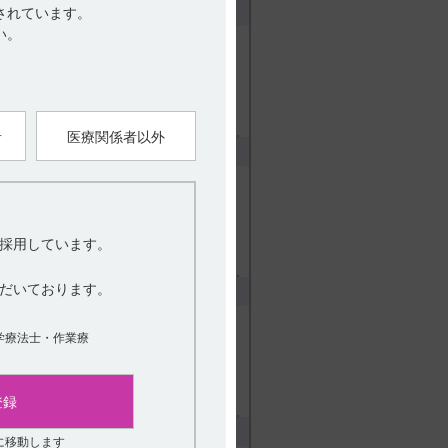
されています。
区分を教えてください。
い。
電子添文上、規制区分について以
注1）、処方箋医薬品 注2） 注
り使用すること 【引用】 デエビ
者
医療関係者以外
ください。
のように記載されています。 9.
歴等のある患者（引用1） 9.1.3
睡眠時無呼吸 および慢性閉塞性
採用しています。
.
詳細表示
だいております。
デエビゴが投与された884例のう
学療法士・作業療
16例（1.8％）に認められていま
国際共同303試験] （海外データ
細表示
登録
ださい。（反跳性不眠）
に移動します