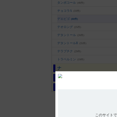
タンボコール
(46件)
チョコラA
(33件)
デエビゴ
(80件)
テオロング
(25件)
デタントール
(26件)
デタントールR
(35件)
テラプチク
(29件)
トラベルミン
(19件)
ナ
ハ
マ
ヤ
ラ
ワ
このサイトで