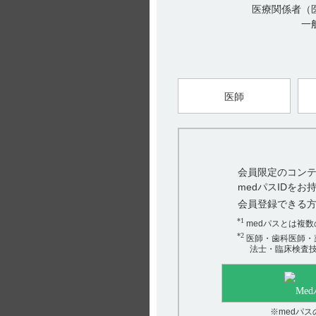
医療関係者（
一
医師
会員限定のコンテ
medパスIDを
会員登録できる
*1
medパスとは複
*2
医師・歯科医師・
法士・臨床検査
※medパ