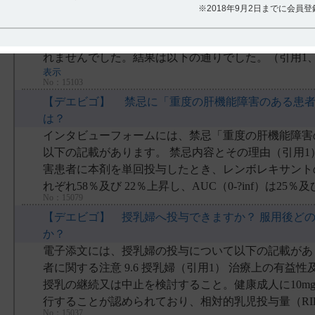
国際共同第Ⅲ相プラセボ対照比較試験［国際共同303
※2018年9月2日までに会員
副次評価項目において投与中止後の睡眠潜時、中途覚
デエビゴ最終投与後の2週間のフォローアップ期間中
れませんでした。結果は以下の通りでした。（引用1、2
表示
No：15103
【デエビゴ】 禁忌に「重度の肝機能障害のある患者
は？
インタビューフォームには、禁忌「重度の肝機能障害
以下の記載があります。 禁忌内容とその理由（引用1） 
害患者に本剤を単回投与したとき、レンボレキサントの
れぞれ58％及び 22％上昇し、AUC（0-?inf）は25％及び
No：15079
【デエビゴ】 授乳婦へ投与できますか？ 服用後ど
か？
電子添文には、授乳婦の投与について以下の記載があり
者に関する注意 9.6 授乳婦（引用1） 治療上の有益
授乳の継続又は中止を検討すること。健康成人に10m
行することが認められており、相対的乳児投与量（RID）
No：15037