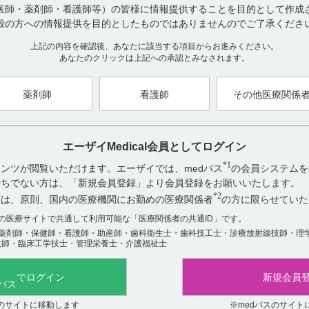
医師・薬剤師・看護師等）の皆様に情報提供することを目的として作成
【デエビゴ】 向精神薬に指定されていますか？規制
般の方への情報提供を目的としたものではありませんのでご了承くださ
デエビゴは、規制区分上向精神薬ではありません。 
下のように記載されています。（引用1） 習慣性医薬品 
上記の内容を確認後、あなたに該当する項目からお進みください。
1）注意－習慣性あり 注2）注意－医師等の処方箋によ
あなたのクリックは上記への承認とみなされます。
ゴ錠2.5mg・5mg・10mg電子添文 ...
詳細表示
No：15077
薬剤師
看護師
その他医療関係
【デエビゴ】 呼吸機能に及ぼす影響について教えて
電子添文上、呼吸機能障害を有する患者に関しては以下
特定の背景を有する患者に関する注意 9.1 合併症・既往
エーザイMedical会員としてログイン
中等度及び重度の呼吸機能障害を有する患者 （閉塞性
*1
ンツが閲覧いただけます。エーザイでは、medパス
の会員システムを
肺疾患患者を除く） これらの患者に対する使用経験..
お持ちでない方は、「新規会員登録」より会員登録をお願いいたします。
No：15073
*2
方は、原則、国内の医療機関にお勤めの医療関係者
の方に限らせていた
【デエビゴ】 悪夢の報告はありますか？
不眠症患者様を対象とした国際共同303試験において、
数の医療サイトで共通して利用可能な「医療関係者の共通ID」です。
薬剤師・保健師・看護師・助産師・歯科衛生士・歯科技工士・診療放射線技師・理
ち悪夢の副作用が12例（1.4％）、異常な夢の副作用が
技師・臨床工学技士・管理栄養士・介護福祉士
す。（引用1） 国際共同第III相プラセボ対照比較試験［
含む）の試験概要は以下の通りです。（引用2、3...
詳
でログイン
新規会員
No：15070
【デエビゴ】 投与中止による影響について教えてく
スのサイトに移動します
※medパスのサイト