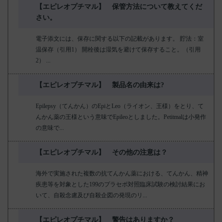
【エピレオプチマル】 保管方法について教えてくだ
さい。
電子添文には、保存に関する以下の記載があります。 貯法：室
温保存（引用1） 開栓後は湿気を避けて保存すること。（引用
2） ...
【エピレオプチマル】 製品名の由来は?
Epilepsy（てんかん）のEpiとLeo（ライオン、王様）をとり、て
んかん薬の王様という意味でEpileoとしました。Petitmalは小発作
の意味で...
【エピレオプチマル】 その他の注意は？
海外で実施された複数の抗てんかん薬における、てんかん、精神
疾患等を対象とした199のプラセボ対照臨床試験の検討結果にお
いて、自殺念慮及び自殺企図の発現のリ...
【エピレオプチマル】 警告はありますか？