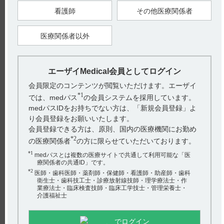
看護師
その他医療関係者
エピレオプチマル散50％は、いろいろな型のてんかん小発作を臨
床的に改善するばかりでなく、これ らに特有の異常脳波をも改
善します。 欠神発作（アブサンス...
医療関係者以外
【エピレオプチマル】 作用機序について教えてくだ
さい。
エーザイMedical会員としてログイン
会員限定のコンテンツが閲覧いただけます。エーザイ
電子添文には、作用機序に関する以下の記載があります。（引用
*1
では、medパス
の会員システムを採用しています。
1） エトスクシミドは視床神経細胞でヒトT型Ca2＋チャネルを治
medパスIDをお持ちでない方は、「新規会員登録」よ
療上適切な濃度で遮...
り会員登録をお願いいたします。
会員登録できる方は、原則、国内の医療機関にお勤め
【エピレオプチマル】 授乳婦への投与に関する注意
*2
の医療関係者
の方に限らせていただいております。
事項について教えてください。
*1
medパスとは複数の医療サイトで共通して利用可能な「医
療関係者の共通ID」です。
電子添文及びインタビューフォームには、授乳婦への投与に関す
*2
医師・歯科医師・薬剤師・保健師・看護師・助産師・歯科
衛生士・歯科技工士・診療放射線技師・理学療法士・作
る以下の記載があります。 授乳しないことが望ましい。ヒト母
業療法士・臨床検査技師・臨床工学技士・管理栄養士・
乳中に移行することが報告...
介護福祉士
【エピレオプチマル】 薬物相互作用（併用禁忌・併
でログイン