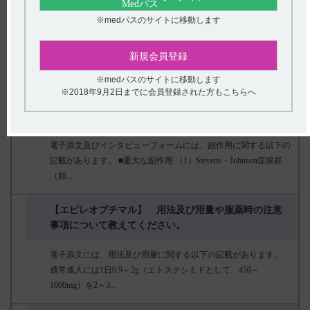
用注意など）について教えて下さい。
※medパスのサイトに移動します
電子添文及びインタビューフォームには、薬物相互作用に関する
以下の記載があります。 ■併用禁忌とその理由 設定されていな
新規会員登録
い。（引用1） ...
※medパスのサイトに移動します
※2018年9月2日までに会員登録された方もこちらへ
【エピレオプチマル】 副作用について教えてくださ
い。
電子添文及びインタビューフォームには、副作用に関する以下の
記載があります。 ■重大な副作用 （1）Stevens－Johnson症候群
（頻...
【エピレオプチマル】 用法及び用量や服薬時の注意
事項について教えてください。
電子添文には、用法及び用量に関する以下の記載があります。
通常成人には1日0.9～2g（エトスクシミドとして、450～
1000mg）を2～3...