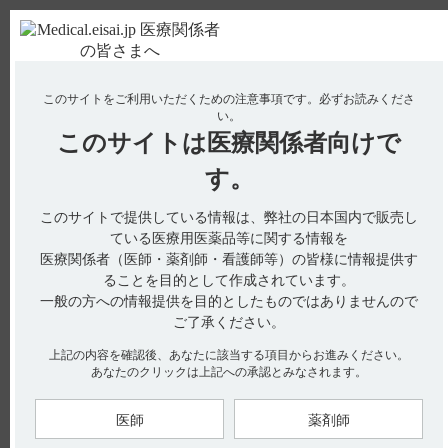
ＰＣ版
お電話はこちら
このサイトをご利用いただくための注意事項です。
必ずお読みくださ
使用期限検索
Drug Information
い。
このサイトは
医療関係者向けで
す。
検索対象：
このサイトで提供している情報は、弊社の日本国内で販売し
全ての項目を対象
ている医療用医薬品等に関する情報を
医療関係者（医師・薬剤師・看護師等）の皆様に情報提供す
検索
ることを目的として作成されています。
一般の方への情報提供を目的としたものではありませんので
アクセス数順
ご了承ください。
上記の内容を確認後、あなたに該当する項目からお進みください。
全38件
『 エピレオプチマル 』 内のQ&A
あなたのクリックは上記への承認とみなされます。
【エピレオプチマル】 どのような薬剤ですか？特徴
医師
薬剤師
はありますか？